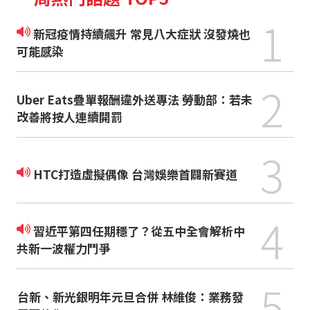
1
新冠疫情持續飆升 常見八大症狀 沒發燒也
可能感染
2
Uber Eats疊單報酬違外送專法 勞動部：若未
改善將按人連續開罰
3
HTC打造虛擬偶像 台灣娛樂首闢新賽道
4
習近平第四任期穩了？從五中全會解析中
共新一波權力鬥爭
5
台新、新光銀明年元旦合併 林維俊：業務發