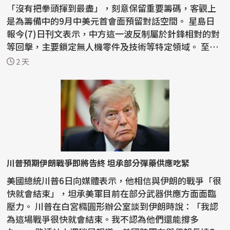
「沒有把拳頭揮到最盡」，刻意保留重要籌碼，客觀上
是為籌備中的9月中美元首會面預留對話空間。 星島日
報今(7)日刊文表示，中方這一波反制屬於針鋒相對的對
等回擊，主要鎖定無人機零件及技術等特定領域。 至於
稀土...
2 天
川普預期伊朗戰爭即將告終 坦承部分彈藥供應吃緊
美國總統川普6日向媒體表示，他相信與伊朗的戰爭「很
快就會結束」，坦承美軍目前在部分武器供應方面面臨
壓力。 川普在白宮橢圓形辦公室談到伊朗時說：「我認
為這場戰爭很快就會結束。我不認為他們還能撐多