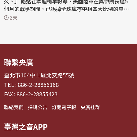
久。」 路透社本週稍早報導，美國陸軍在與伊朗長達5
個月的戰爭期間，已耗掉全球庫存中相當大比例的高精
準長程...
2 天
聯繫央廣
臺北市104中山區北安路55號
TEL : 886-2-28856168
FAX : 886-2-28855423
聯絡我們
採購公告
訂閱電子報
央廣社群
臺灣之音APP