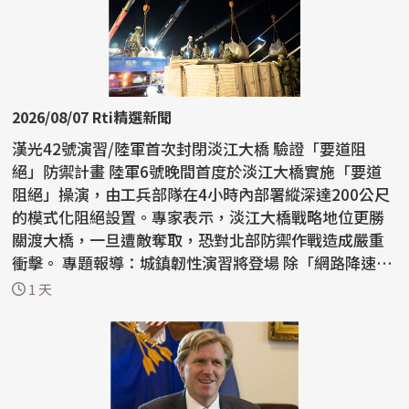
2026/08/07 Rti精選新聞
漢光42號演習/陸軍首次封閉淡江大橋 驗證「要道阻
絕」防禦計畫 陸軍6號晚間首度於淡江大橋實施「要道
阻絕」操演，由工兵部隊在4小時內部署縱深達200公尺
的模式化阻絕設置。專家表示，淡江大橋戰略地位更勝
關渡大橋，一旦遭敵奪取，恐對北部防禦作戰造成嚴重
衝擊。 專題報導：城鎮韌性演習將登場 除「網路降速、
躲3...
1 天