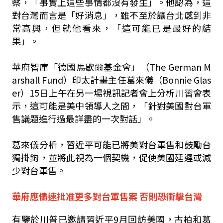
察，「事實上這些事情都沒有發生」。他認為，這
對台灣而言是「好消息」，雖不至於讓台北感到非
常高興，但就他看來，「這可能已是最好的結
果」。
華府智庫「德國馬歇爾基金會」（The German M
arshall Fund）印太計畫主任葛來儀（Bonnie Glas
er）15日上午在另一場視訊記者會上分析川習會表
示，這可能是美中領導人之間，「針對美國對台軍
售議題進行過最詳盡的一次對話」。
葛來儀分析，習近平可能已將美對台軍售和鼓勵台
獨掛鉤，並將此視為一個契機，促使美國延遲或減
少對台軍售。
華府應儘速批准更多對台軍售案 否則恐衝擊台灣
有鑒於川普已邀請習近平9月回訪美國，古柏和葛