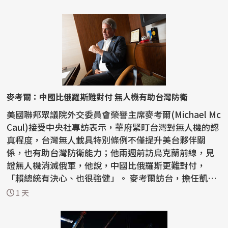
麥考爾：中國比俄羅斯難對付 無人機有助台灣防衛
美國聯邦眾議院外交委員會榮譽主席麥考爾(Michael Mc
Caul)接受中央社專訪表示，華府緊盯台灣對無人機的認
真程度，台灣無人載具特別條例不僅提升美台夥伴關
係，也有助台灣防衛能力；他兩週前訪烏克蘭前線，見
證無人機消滅俄軍，他說，中國比俄羅斯更難對付，
「賴總統有決心、也很強健」。 麥考爾訪台，擔任凱達
格蘭論壇...
1 天