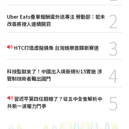
2
Uber Eats疊單報酬違外送專法 勞動部：若未
改善將按人連續開罰
3
HTC打造虛擬偶像 台灣娛樂首闢新賽道
4
科技監獄來了！中國出入境新規9/15實施 涉
管制技術者難出國門
5
習近平第四任期穩了？從五中全會解析中
共新一波權力鬥爭