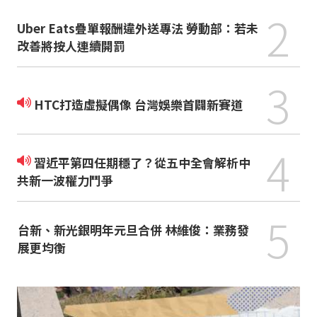
2
Uber Eats疊單報酬違外送專法 勞動部：若未
改善將按人連續開罰
3
HTC打造虛擬偶像 台灣娛樂首闢新賽道
4
習近平第四任期穩了？從五中全會解析中
共新一波權力鬥爭
5
台新、新光銀明年元旦合併 林維俊：業務發
展更均衡