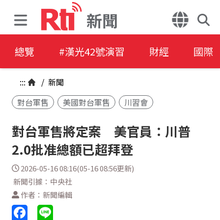
新聞
總覽
#漢光42號演習
財經
國際
:::
/
新聞
對台軍售
美國對台軍售
川習會
對台軍售將定案 美官員：川普
2.0批准總額已超拜登
2026-05-16 08:16(05-16 08:56更新)
新聞引據：中央社
作者：新聞編輯