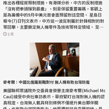
推出各種經貿限制措施，有港媒分析，中方的反制措施
「沒有把拳頭揮到最盡」，刻意保留重要籌碼，客觀上
是為籌備中的9月中美元首會面預留對話空間。 星島日
報今(7)日刊文表示，中方這一波反制屬於針鋒相對的對
等回擊，主要鎖定無人機零件及技術等特定領域。 至於
稀土...
2 天
麥考爾：中國比俄羅斯難對付 無人機有助台灣防衛
美國聯邦眾議院外交委員會榮譽主席麥考爾(Michael Mc
Caul)接受中央社專訪表示，華府緊盯台灣對無人機的認
真程度，台灣無人載具特別條例不僅提升美台夥伴關
係，也有助台灣防衛能力；他兩週前訪烏克蘭前線，見