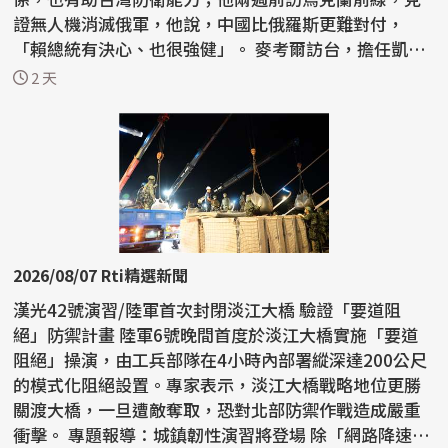
證無人機消滅俄軍，他說，中國比俄羅斯更難對付，
「賴總統有決心、也很強健」。 麥考爾訪台，擔任凱達
格蘭論壇...
2 天
2026/08/07 Rti精選新聞
漢光42號演習/陸軍首次封閉淡江大橋 驗證「要道阻
絕」防禦計畫 陸軍6號晚間首度於淡江大橋實施「要道
阻絕」操演，由工兵部隊在4小時內部署縱深達200公尺
的模式化阻絕設置。專家表示，淡江大橋戰略地位更勝
關渡大橋，一旦遭敵奪取，恐對北部防禦作戰造成嚴重
衝擊。 專題報導：城鎮韌性演習將登場 除「網路降速、