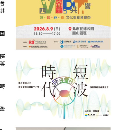
會
其
國
院
等
時
灣