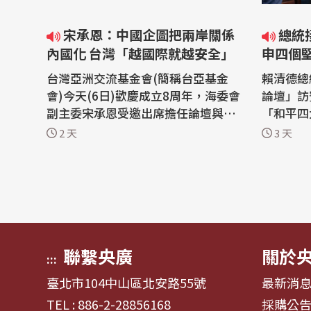
宋承恩：中國企圖把兩岸關係
總統接見凱達格蘭論壇訪賓 重
內國化 台灣「越國際就越安全」
申四個
台灣亞洲交流基金會(簡稱台亞基金
賴清德總
會)今天(6日)歡慶成立8周年，海委會
論壇」訪
副主委宋承恩受邀出席擔任論壇與談
「和平四
人，他指出，中國近年在海上動作頻
台灣推動
2 天
3 天
頻，企圖把台灣議題內國化，所幸這
與自今天
類行動被國際盟友識破，並聲援台
大國貿前部
灣，他相信，在處理安全議題時，台
台灣持續
灣「越國際就越安全」。 台灣亞洲交
法治及自
流基金會(簡稱台亞基金會)今舉辦8周
榮發展的
年紀念...
科技及人.
聯繫央廣
關於
:::
臺北市104中山區北安路55號
最新消
TEL : 886-2-28856168
採購公