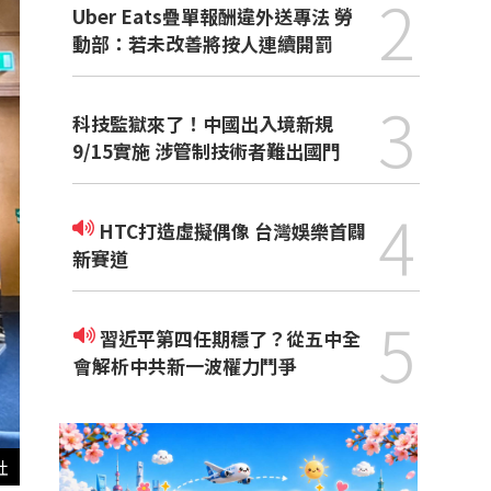
2
Uber Eats疊單報酬違外送專法 勞
動部：若未改善將按人連續開罰
3
科技監獄來了！中國出入境新規
9/15實施 涉管制技術者難出國門
4
HTC打造虛擬偶像 台灣娛樂首闢
新賽道
5
習近平第四任期穩了？從五中全
會解析中共新一波權力鬥爭
社