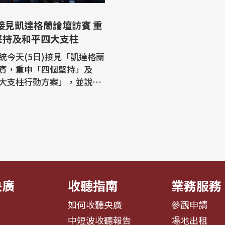
堅持及和平四大支柱
統今天(5日)接見「凱達格蘭
賓，重申「四個堅持」及
大支柱行動方案」，並說明
社會防衛韌性，民眾也將參
展開的「漢光演習」。加拿
長法斯特(Ed Fast)則肯定
向全世界證明自由、民主、
由開放的市場是人類社會繁
關鍵要素，也示範了經濟、
..
央廣
收聽指南
業務服務
息
如何收聽央廣
參觀申請
告
中短波收聽報告
場地出租