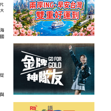
代
牛津大學台灣研究計畫舉辦的台灣研究年會14日登場
津大
會。（牛津大
海
國
從
與