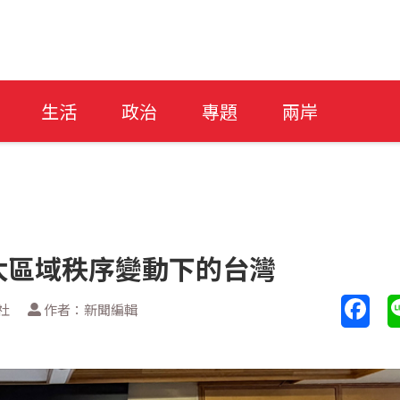
生活
政治
專題
兩岸
太區域秩序變動下的台灣
社
作者：新聞編輯