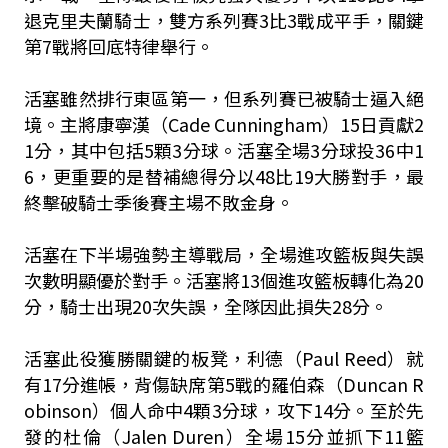
退克里夫蘭騎士，雙方系列賽3比3戰成平手，關鍵
第7戰將回底特律舉行。
活塞雖然排行東區第一，但系列賽已被騎士逼入絕
境。主將康寧漢（Cade Cunningham）15日貢獻2
1分，其中包括5顆3分球。活塞全場3分球投36中1
6，更重要的是替補總得分以48比19大勝對手，最
終擊破騎士季後賽主場不敗金身。
活塞在下半場強勢主導戰局，全場進攻籃板與失誤
次數明顯優於對手。活塞將13個進攻籃板轉化為20
分，騎士出現20次失誤，全隊因此損失28分。
活塞此役獲勝關鍵的板凳，利德（Paul Reed）就
有17分進帳，背傷缺席第5戰的羅伯森（Duncan R
obinson）個人命中4顆3分球，攻下14分。至於先
發的杜倫（Jalen Duren）全場15分並抓下11籃