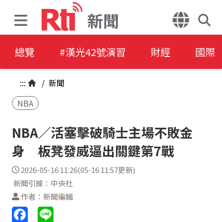
新聞
總覽
#漢光42號演習
財經
國際
:::
/
新聞
NBA
NBA／活塞擊破騎士主場不敗金
身 板凳發威逼出關鍵第7戰
2026-05-16 11:26(05-16 11:57更新)
新聞引據：中央社
作者：新聞編輯