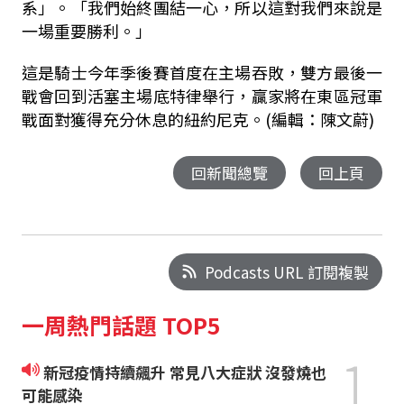
系」。「我們始終團結一心，所以這對我們來說是
一場重要勝利。」
這是騎士今年季後賽首度在主場吞敗，雙方最後一
戰會回到活塞主場底特律舉行，贏家將在東區冠軍
戰面對獲得充分休息的紐約尼克。(編輯：陳文蔚)
回新聞總覽
回上頁
Podcasts URL 訂閱複製
一周熱門話題 TOP5
1
新冠疫情持續飆升 常見八大症狀 沒發燒也
可能感染