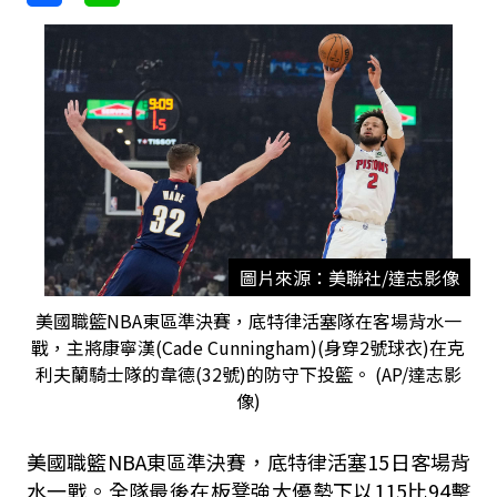
圖片來源：美聯社/達志影像
美國職籃NBA東區準決賽，底特律活塞隊在客場背水一
戰，主將康寧漢(Cade Cunningham)(身穿2號球衣)在克
利夫蘭騎士隊的韋德(32號)的防守下投籃。 (AP/達志影
像)
美國職籃NBA東區準決賽，底特律活塞15日客場背
水一戰。全隊最後在板凳強大優勢下以115比94擊