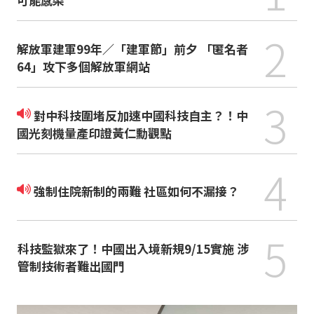
2
解放軍建軍99年／「建軍節」前夕 「匿名者
64」攻下多個解放軍網站
3
對中科技圍堵反加速中國科技自主？！中
國光刻機量產印證黃仁勳觀點
4
強制住院新制的兩難 社區如何不漏接？
5
科技監獄來了！中國出入境新規9/15實施 涉
管制技術者難出國門