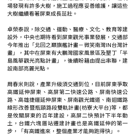
場發現有許多大樹，施工過程應妥善維護，讓這些
大樹繼續看著屏東成長茁壯。
卓榮泰說，除交通、運動、醫療、文化、教育等建
設外，中央也期待看到屏東觀光事業發展，交通部
今年推出「北回之巔旗艦計畫－微笑南灣IN台灣計
畫」，其中在屏東有大鵬灣國家風景區及墾丁「半
島風華觀光亮點計畫」，後續盼藉由提出串聯，建
設南部亮麗光點。
周春米則說，產業升級須交通到位，目前屏東爭取
高鐵延伸屏東、高屏第二快速公路、屏南快速公
路、高雄捷運延伸屏東、屏南觀光鐵道、南迴鐵路
線形改善暨瓶頸路段雙軌計畫(枋寮大平台)等，都
是攸關屏東的百年建設，高屏二快預計下半年動
土，台鐵六塊厝站遷建計畫也是高鐵延伸的第一
步，「有高鐵進來，整個產業才能夠跑得快」。