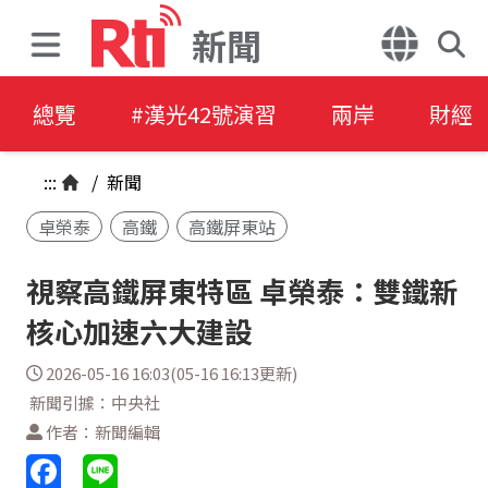
新聞
總覽
#漢光42號演習
兩岸
財經
:::
/
新聞
卓榮泰
高鐵
高鐵屏東站
視察高鐵屏東特區 卓榮泰：雙鐵新
核心加速六大建設
2026-05-16 16:03(05-16 16:13更新)
新聞引據：中央社
作者：新聞編輯