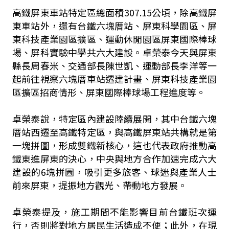
高鐵屏東車站特定區總面積307.15公頃，除高鐵屏
東車站外，還有台鐵六塊厝站、屏東科學園區、屏
東科技產業園區擴區、運動休閒園區屏東國際棒球
場、屏科實驗中學共六大建設。卓榮泰今天與屏東
縣長周春米、交通部長陳世凱、運動部長李洋等一
起前往視察六塊厝車站遷建計畫、屏東科技產業園
區擴區招商情形、屏東國際棒球場工程進度等。
卓榮泰說，特定區內建設陸續展開，其中台鐵六塊
厝站西遷至高鐵特定區，與高鐵屏東站共構就是第
一塊拼圖，形成雙鐵新核心，這也代表政府推動高
鐵東進屏東的決心，中央與地方合作加速完成六大
建設的6塊拼圖，吸引更多旅客、球迷與產業人士
前來屏東，提振地方觀光、帶動地方發展。
卓榮泰提及，施工期間不能影響目前台鐵班次運
行，否則將對地方居民生活造成不便；此外，在現