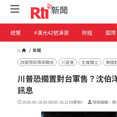
新聞
總覽
#漢光42號演習
財經
國際
:::
/
新聞
改變現狀兩岸關係
川習會
主權獨立
美國
川普恐擱置對台軍售？沈伯洋
訊息
2026-05-16 20:36(05-16 21:09更新)
撰稿編輯：陳