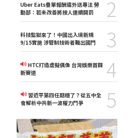
2
Uber Eats疊單報酬違外送專法 勞
動部：若未改善將按人連續開罰
3
科技監獄來了！中國出入境新規
9/15實施 涉管制技術者難出國門
4
HTC打造虛擬偶像 台灣娛樂首闢
新賽道
5
習近平第四任期穩了？從五中全
會解析中共新一波權力鬥爭