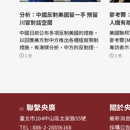
分析：中國反制美國留一手 預留
麥考爾
川習對話空間
人機有
中國日前公布多項反制美國的措施，
美國聯邦
以回應美方對中方推出各種經貿限制
麥考爾(Mi
措施，有港媒分析，中方的反制措施
專訪表示
「沒有把拳頭揮到最盡」，刻意保留
認真程度
1 天
1 天
重要籌碼，客觀上是為籌備中的9月
僅提升美
中美元首會面預留對話空間。 星島日
衛能力；
報今(7)日刊文表示，中方這一波反制
證無人機
屬於針鋒相對的對等回擊，主要鎖定
羅斯更難
無人機零件及技術等特定領域。 至於
很強健」。 麥考爾訪台，擔
稀土...
蘭論壇...
聯繫央廣
關於
:::
臺北市104中山區北安路55號
最新消
TEL : 886-2-28856168
採購公