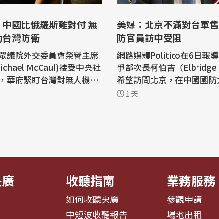
：中國比俄羅斯難對付 無
美媒：北京不滿對台軍售
助台灣防衛
防官員訪中受阻
眾議院外交委員會榮譽主席
網路媒體Politico在6日
chael McCaul)接受中央社
爭部次長柯伯吉（Elbridge 
，華府緊盯台灣對無人機的
希望訪問北京，在中國國防
，台灣無人載具特別條例不
談話，但中方對去年底批准的
1 天
台夥伴關係，也有助台灣防
美元對台軍售感到不悅，冷
他兩週前訪烏克蘭前線，見
策的柯伯吉。 Politico報導，根據2
消滅俄軍，他說，中國比俄
名知情人士說法，美國戰爭
對付，「賴總統有決心、也
伯吉數月來試圖取得中方的
任凱達格
請，並要求五角大廈官員與
官員會...
央廣
收聽指南
業務服務
息
如何收聽央廣
參觀申請
告
中短波收聽報告
場地出租