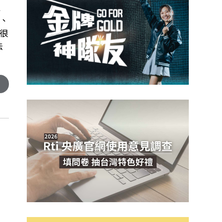
家
、
很
法