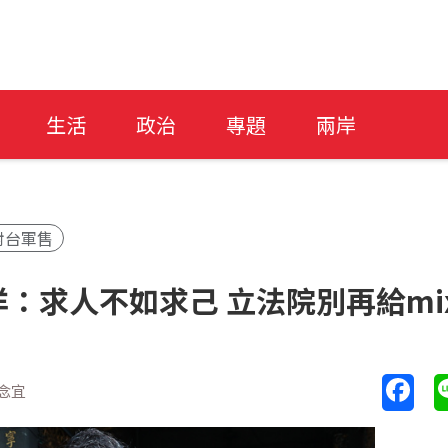
生活
政治
專題
兩岸
對台軍售
：求人不如求己 立法院別再給mi
念宜