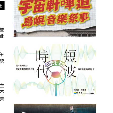
社
，並
此
午
統
望
主
不
美