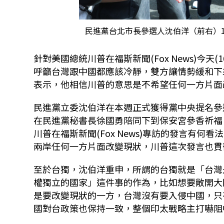
民進黨台北市長參選人沈伯洋（前右）
針對美國總統川普在福斯新聞(Fox News)今
呼籲台灣跟中國都應該冷靜，雙方讓情勢緩和下
表示，他相信川普的意思是不希望任何一方片面
民進黨立委沈伯洋在本週正式獲得黨中央提名參選
在民進黨秘書長徐國勇陪同下到保安宮參香祈福
川普在福斯新聞(Fox News)專訪的發言有
兩岸任何一方片面改變現狀，川普這次發言也貫
至於台獨，沈伯洋重申，所謂的台獨就是「台灣
權獨立的國家」這件事的作為，比如想要敞開大
是要改變現狀的一方，台灣沒有要入侵中國，只
國對台政策也保持一致，整個印太戰略主打嚇阻