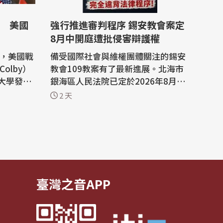
 美國
強行推進審判程序 錫安教會案定
8月中開庭遭批侵害辯護權
報導，美國戰
備受國際社會與維權團體關注的錫安
Colby）
教會109教案有了最新進展。北海市
大學發表
銀海區人民法院已定於2026年8月10
110億
日至11日召開庭前會議，並緊接著在
2 天
待制定政
8月14日至18日進行公開開庭審理。
然而，不僅辯護律師質疑法院在閱卷
部次長柯
時間不足的情況下強行推進程序，已
訪問邀
經嚴重侵害了辯護權與程序公正，更
中方對口
指控檢方的許多指控根本是把正常的
宗教活動...
臺灣之音APP