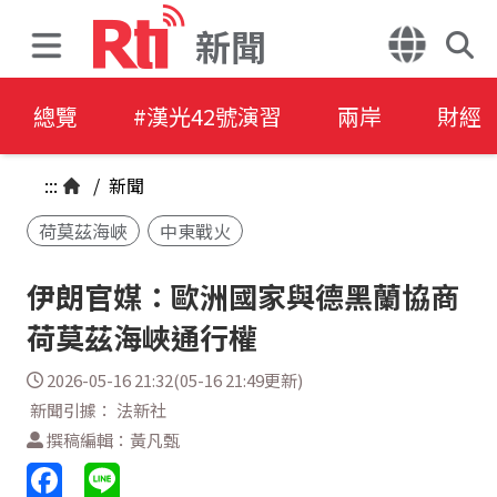
新聞
總覽
#漢光42號演習
兩岸
財經
:::
/
新聞
荷莫茲海峽
中東戰火
伊朗官媒：歐洲國家與德黑蘭協商
荷莫茲海峽通行權
2026-05-16 21:32(05-16 21:49更新)
新聞引據： 法新社
撰稿編輯：黃凡甄