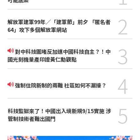
2
解放軍建軍99年／「建軍節」前夕 「匿名者
64」攻下多個解放軍網站
3
對中科技圍堵反加速中國科技自主？！中
國光刻機量產印證黃仁勳觀點
4
強制住院新制的兩難 社區如何不漏接？
5
科技監獄來了！中國出入境新規9/15實施 涉
管制技術者難出國門