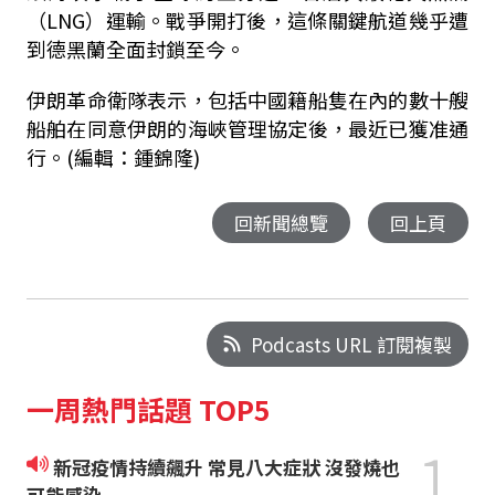
（LNG）運輸。戰爭開打後，這條關鍵航道幾乎遭
到德黑蘭全面封鎖至今。
伊朗革命衛隊表示，包括中國籍船隻在內的數十艘
船舶在同意伊朗的海峽管理協定後，最近已獲准通
行。(編輯：鍾錦隆)
回新聞總覽
回上頁
Podcasts URL 訂閱複製
一周熱門話題 TOP5
1
新冠疫情持續飆升 常見八大症狀 沒發燒也
可能感染