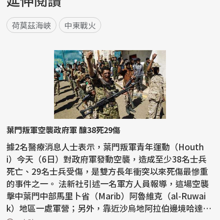
延伸閱讀
荷莫茲海峽
中東戰火
葉門叛軍空襲政府軍 釀38死29傷
據2名醫療消息人士表示，葉門叛軍青年運動（Houth
i）今天（6日）對政府軍發動空襲，造成至少38名士兵
死亡、29名士兵受傷，是雙方長年衝突以來死傷最慘重
的事件之一。 法新社引述一名軍方人員報導，這場空襲
擊中葉門中部馬里卜省（Marib）阿魯維克（al-Ruwai
k）地區一處軍營；另外，靠近沙烏地阿拉伯邊境哈達拉