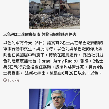
以色列2士兵命喪黎南 與黎巴嫩續談判停火
以色列軍方今天（6日）證實有2名士兵在黎巴嫩南部的
軍事行動中喪生。與此同時，以色列與黎巴嫩的停火談
判也在美國居中斡旋下，持續在羅馬進行。 路透社引述
色列陸軍廣播電台（Israeli Army Radio）報導，2名士
兵5日執行安全搜查任務時，遭爆炸裝置炸死，另有4名
士兵受傷。 法新社指出，這是自6月28日以來，以色列
首...
10 小時