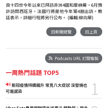
良十四世今年以來已拜訪非洲4國和摩納哥，6月預
計訪問西班牙，法國行將是他今年第4趟出訪。教
廷表示，詳細行程將另行公布。 (編輯:柳向華)
回新聞總覽
回上頁
Podcasts URL 訂閱複製
一周熱門話題 TOP5
1
新冠疫情持續飆升 常見八大症狀 沒發燒也
可能感染
Uber Eats疊單報酬違外送專法 勞動部：若未