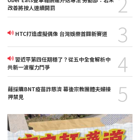
2
改善將按人連續開罰
3
HTC打造虛擬偶像 台灣娛樂首闢新賽道
4
習近平第四任期穩了？從五中全會解析中
共新一波權力鬥爭
5
藉採購BNT疫苗詐慈濟 幕後宗教團體夫婦接
押禁見