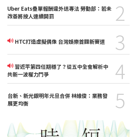
2
Uber Eats疊單報酬違外送專法 勞動部：若未
改善將按人連續開罰
3
HTC打造虛擬偶像 台灣娛樂首闢新賽道
4
習近平第四任期穩了？從五中全會解析中
共新一波權力鬥爭
5
台新、新光銀明年元旦合併 林維俊：業務發
展更均衡