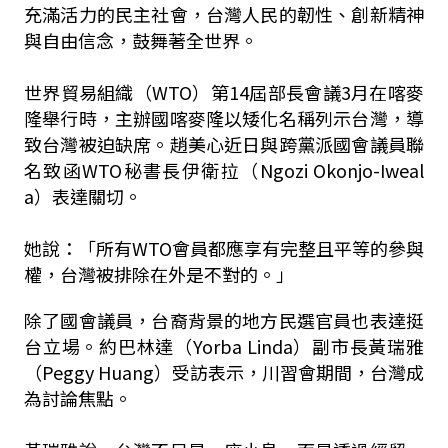
充滿活力的民主社會，台灣人民的韌性、創新精神
與自由信念，鼓舞著全世界。
世界貿易組織（WTO）第14屆部長會議3月在喀麥
隆舉行時，主辦國喀麥隆以矮化名稱列示台灣，導
致台灣被迫缺席。趙美心近日與跨黨派國會議員聯
名致函WTO秘書長伊衛拉（Ngozi Okonjo-Iweal
a）表達關切。
她說：「所有WTO會員都應享有完整且平等的參與
權，台灣被排除在外是不對的。」
除了國會議員，台裔背景的地方民選官員也表達挺
台立場。約巴林達（Yorba Linda）副市長黃瑞雅
（Peggy Huang）受訪表示，川習會期間，台灣成
為討論焦點。