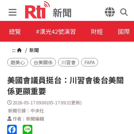
新聞
總覽
#漢光42號演習
財經
國際
:::
/
新聞
趙美心
台美關係
川習會
FAPA
美國會議員挺台：川習會後台美關
係更顯重要
2026-05-17 09:00(05-17 09:31更新)
新聞引據：中央社
作者：新聞編輯