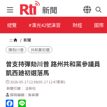
新聞
總覽
#漢光42號演習
財經
國際
:::
/
新聞
彈劾川普
共和黨初選
曾支持彈劾川普 路州共和黨參議員
凱西廸初選落馬
2026-05-17 12:39(05-17 12:47更新)
新聞引據： 法新社
撰稿編輯：吳寧康