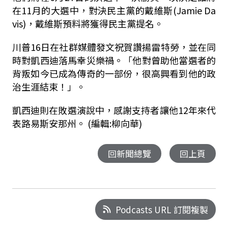
在11月的大選中，對決民主黨的戴維斯(Jamie Da
vis)，戴維斯預料將獲得民主黨提名。
川普16日在社群媒體發文祝賀讚揚雷特勞，並在同
時對凱西迪落馬幸災樂禍。「他對曾助他當選者的
背叛如今已成為傳奇的一部份，很高興看到他的政
治生涯結束！」。
凱西迪則在敗選演說中，感謝支持者讓他12年來代
表路易斯安那州。 (編輯:柳向華)
回新聞總覽
回上頁
Podcasts URL 訂閱複製