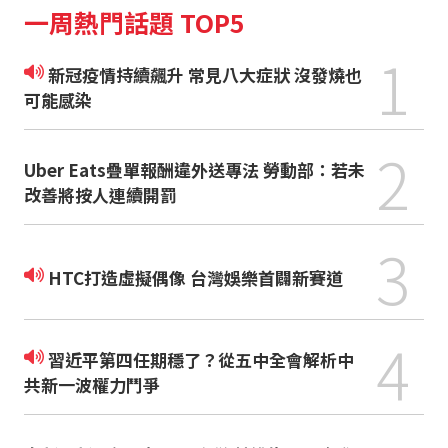
一周熱門話題 TOP5
1
新冠疫情持續飆升 常見八大症狀 沒發燒也
可能感染
2
Uber Eats疊單報酬違外送專法 勞動部：若未
改善將按人連續開罰
3
HTC打造虛擬偶像 台灣娛樂首闢新賽道
4
習近平第四任期穩了？從五中全會解析中
共新一波權力鬥爭