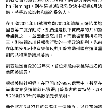
hn Fleming)，則在這場3強激烈對決中挺進6月決
選，將爭取成為共和黨的提名人。
在川普2021年因試圖推翻2020年總統大選結果遭
國會第二度彈劾時，凱西迪是投下贊成票的共和黨
參議員之一，並因此激怒川普。而他被預期排名第
三，則被視為川普報復行動的一場政治勝利，先前
在印地安那州也有幾位反對川普推動州國會選區重
劃的共和黨參議員落馬。
凱西迪是自從2012年來，首位未能再次獲得提名的
美國參議員。
根據美聯社報導，在已開出的98%選票中，甚至在
尚未宣布參選前就已獲得川普背書的雷特勞，以4
5.2%對28.3%的票數領先佛萊明。
他們將在6月27日的決選中一決勝負，以決定誰將