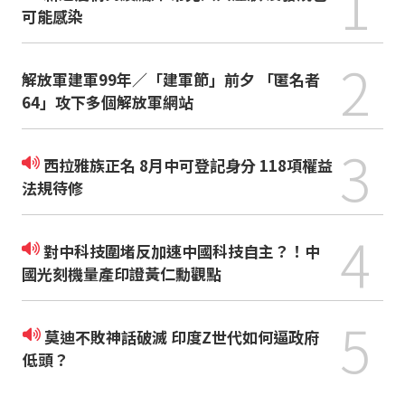
1
可能感染
2
解放軍建軍99年／「建軍節」前夕 「匿名者
64」攻下多個解放軍網站
3
西拉雅族正名 8月中可登記身分 118項權益
法規待修
4
對中科技圍堵反加速中國科技自主？！中
國光刻機量產印證黃仁勳觀點
5
莫迪不敗神話破滅 印度Z世代如何逼政府
低頭？