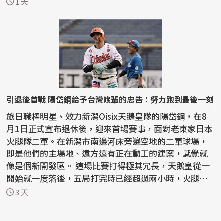
1 天
引退後首戰 陽岱鋼給予台灣晚輩的忠告：努力跑到最後一刻
旅日職棒明星、效力新潟Oisix天鵝皇隊的陽岱鋼，在8
月1日正式宣布退休後，迎來首場賽事，面對老東家日本
火腿隊二軍。在新潟市南邊河床旁邊空地的二軍球場，
即是他們的主場地、遠方還有正在動工的建案，感覺就
像是個新開發區。 這場比賽打得極其冗長，天鵝皇從一
開始就一度落後，五局打完時已經超過兩小時，火腿隊
已拿...
3 天