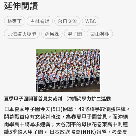
延伸閱讀
林家正
古林睿煬
台日交流
WBC
北海道火腿隊
孫易磊
甲子園
栗山英樹
夏季甲子園開幕首見女裁判 沖繩尚學力拚二連霸
日本夏季甲子園今天(5日)開幕，49隊將爭取優勝錦旗。
開幕戰首度有女裁判執法，為春夏甲子園首見。而沖繩
尚學高中將尋求連霸；大谷翔平的母校花卷東高中則連
續5季殺入甲子園。 日本放送協會(NHK)報導，考量夏