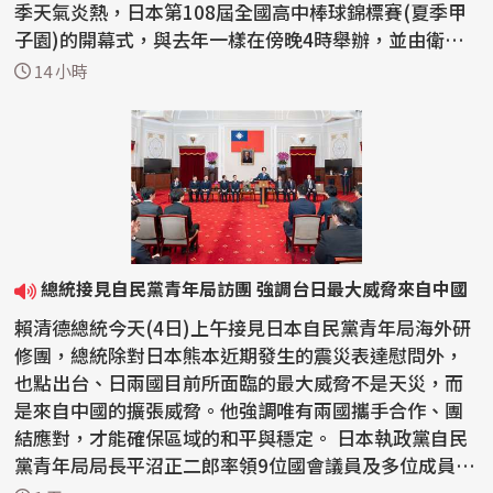
季天氣炎熱，日本第108屆全國高中棒球錦標賽(夏季甲
子園)的開幕式，與去年一樣在傍晚4時舉辦，並由衛冕
冠軍沖...
14 小時
總統接見自民黨青年局訪團 強調台日最大威脅來自中國
賴清德總統今天(4日)上午接見日本自民黨青年局海外研
修團，總統除對日本熊本近期發生的震災表達慰問外，
也點出台、日兩國目前所面臨的最大威脅不是天災，而
是來自中國的擴張威脅。他強調唯有兩國攜手合作、團
結應對，才能確保區域的和平與穩定。 日本執政黨自民
黨青年局局長平沼正二郎率領9位國會議員及多位成員
來...