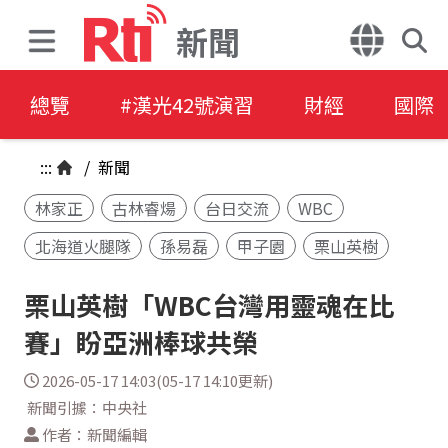
新聞
總覽
#漢光42號演習
財經
國際
:::
/
新聞
林家正
古林睿煬
台日交流
WBC
北海道火腿隊
孫易磊
甲子園
栗山英樹
栗山英樹「WBC台灣用靈魂在比
賽」盼亞洲棒球共榮
2026-05-17 14:03(05-17 14:10更新)
新聞引據：中央社
作者：新聞編輯