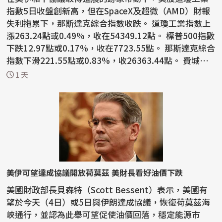
指數5日收盤創新高，但在SpaceX及超微（AMD）財報
失利拖累下，那斯達克綜合指數收跌。 道瓊工業指數上
漲263.24點或0.49%，收在54349.12點。 標普500指數
下跌12.97點或0.17%，收在7723.55點。 那斯達克綜合
指數下滑221.55點或0.83%，收26363.44點。 費城半
導體...
1 天
美伊可望達成協議開放荷莫茲 美財長看好油價下跌
美國財政部長貝森特（Scott Bessent）表示，美國有
望於今天（4日）或5日與伊朗達成協議，恢復荷莫茲海
峽通行，並認為此舉可望促使油價回落，穩定能源市