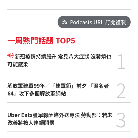
Podcasts URL 訂閱複製
一周熱門話題 TOP5
1
新冠疫情持續飆升 常見八大症狀 沒發燒也
可能感染
2
解放軍建軍99年／「建軍節」前夕 「匿名者
64」攻下多個解放軍網站
3
Uber Eats疊單報酬違外送專法 勞動部：若未
改善將按人連續開罰