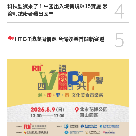
4
科技監獄來了！中國出入境新規9/15實施 涉
管制技術者難出國門
5
HTC打造虛擬偶像 台灣娛樂首闢新賽道