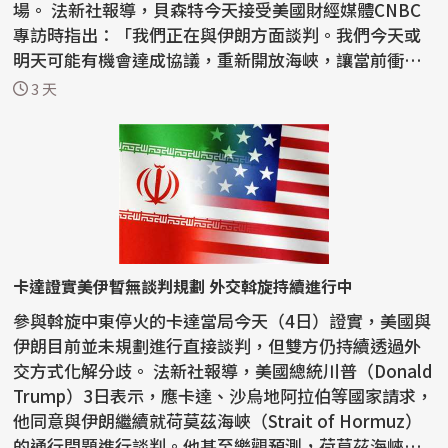
場。 法新社報導，貝森特今天接受美國財經媒體CNBC
專訪時指出：「我們正在與伊朗方面談判。我們今天或
明天可能有機會達成協議，重新開放海峽，讓當前衝突
局勢朝正常...
3 天
卡達證實美伊暫無談判規劃 外交斡旋持續進行中
參與斡旋中東停火的卡達當局今天（4日）證實，美國與
伊朗目前並未規劃進行直接談判，但雙方仍持續透過外
交方式化解分歧。 法新社報導，美國總統川普（Donald
Trump）3日表示，應卡達、沙烏地阿拉伯等國家請求，
他同意與伊朗繼續就荷莫茲海峽（Strait of Hormuz）
的通行問題進行談判。他甚至樂觀預測，荷莫茲海峽