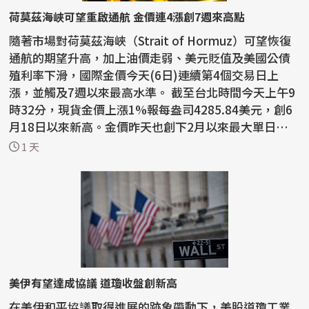
荷莫茲海峽可望重啟通航 金價連4漲創7週來高點
隨著市場對荷莫茲海峽（Strait of Hormuz）可望恢復
通航的期望升高，加上油價走弱、美元貶值及美國公債
殖利率下滑，國際金價今天(6日)連續第4個交易日上
漲，並觸及7週以來最高水準。 截至台北時間今天上午9
時32分，現貨金價上漲1%報每盎司4285.84美元，創6
月18日以來新高。金價昨天也創下2月以來最大單日漲
幅。 ...
1 天
美伊有望達成協議 道瓊收盤創新高
在美伊和平協議取得進展的跡象帶動下，美股道瓊工業