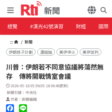
新聞
總覽
#漢光42號演習
財經
國際
:::
/
新聞
伊朗核子計劃
濃縮鈾
美伊停火
美伊談判
川普：伊朗若不同意協議將蕩然無
存 傳將開戰情室會議
2026-05-18 05:39(05-18 06:48更新)
新聞引據：中央社
作者：新聞編輯