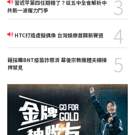
3
習近平第四任期穩了？從五中全會解析中
共新一波權力鬥爭
4
HTC打造虛擬偶像 台灣娛樂首闢新賽道
5
藉採購BNT疫苗詐慈濟 幕後宗教團體夫婦接
押禁見