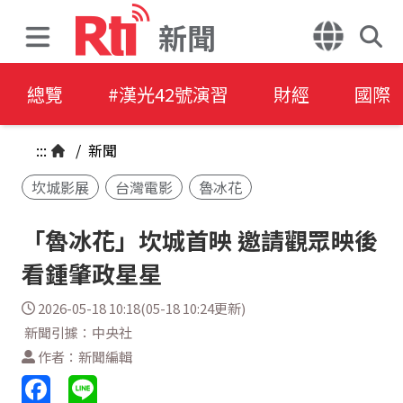
新聞
總覽
#漢光42號演習
財經
國際
:::
/
新聞
坎城影展
台灣電影
魯冰花
「魯冰花」坎城首映 邀請觀眾映後
看鍾肇政星星
2026-05-18 10:18(05-18 10:24更新)
新聞引據：中央社
作者：新聞編輯