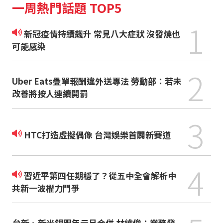
一周熱門話題 TOP5
1
新冠疫情持續飆升 常見八大症狀 沒發燒也
可能感染
2
Uber Eats疊單報酬違外送專法 勞動部：若未
改善將按人連續開罰
3
HTC打造虛擬偶像 台灣娛樂首闢新賽道
4
習近平第四任期穩了？從五中全會解析中
共新一波權力鬥爭
台新、新光銀明年元旦合併 林維俊：業務發