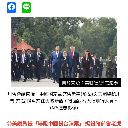
圖片來源：美聯社/達志影像
川習會結束後，中國國家主席習近平(前左)與美國總統川
普(前右)搭車前往天壇參觀，後面跟著大批隨行人員。
(AP/達志影像)
◎美議員提「嚇阻中國侵台法案」 擬設跨部會老虎