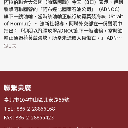
阿拉伯聯合大公國（簡稱阿聯）今天（8日）表示，伊朗
襲擊阿聯國營的「阿布達比國家石油公司」（ADNOC）
旗下一艘油輪，當時該油輪正航行於荷莫茲海峽（Strait
of Hormuz）。 法新社報導，阿聯外交部在一份聲明中
指出：「伊朗以飛彈攻擊ADNOC旗下一艘油輪，當時油
輪正通過荷莫茲海峽，所幸未造成人員傷亡。」 ADNOC
昨...
1 天
聯繫央廣
臺北市104中山區北安路55號
TEL : 886-2-28856168
FAX : 886-2-28855423