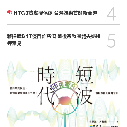
4
HTC打造虛擬偶像 台灣娛樂首闢新賽道
5
藉採購BNT疫苗詐慈濟 幕後宗教團體夫婦接
押禁見