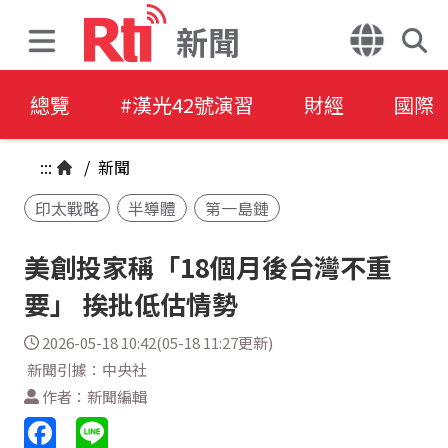
新聞
總覽
#漢光42號演習
財經
國際
:::
/
新聞
印太戰略
半導體
第一島鏈
美創投家稱「18個月後台灣不重
要」 挨批低估情勢
2026-05-18 10:42(05-18 11:27更新)
新聞引據：中央社
作者：新聞編輯