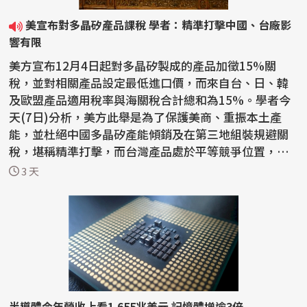
美宣布對多晶矽產品課稅 學者：精準打擊中國、台廠影
響有限
美方宣布12月4日起對多晶矽製成的產品加徵15%關
稅，並對相關產品設定最低進口價，而來自台、日、韓
及歐盟產品適用稅率與海關稅合計總和為15%。學者今
天(7日)分析，美方此舉是為了保護美商、重振本土產
能，並杜絕中國多晶矽產能傾銷及在第三地組裝規避關
稅，堪稱精準打擊，而台灣產品處於平等競爭位置，對
台廠影響有限，...
3 天
半導體今年營收上看1.655兆美元 記憶體增逾3倍