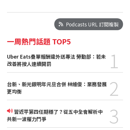
Podcasts URL 訂閱複製
一周熱門話題 TOP5
1
Uber Eats疊單報酬違外送專法 勞動部：若未
改善將按人連續開罰
2
台新、新光銀明年元旦合併 林維俊：業務發展
更均衡
3
習近平第四任期穩了？從五中全會解析中
共新一波權力鬥爭