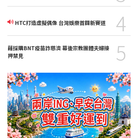
4
HTC打造虛擬偶像 台灣娛樂首闢新賽道
5
藉採購BNT疫苗詐慈濟 幕後宗教團體夫婦接
押禁見