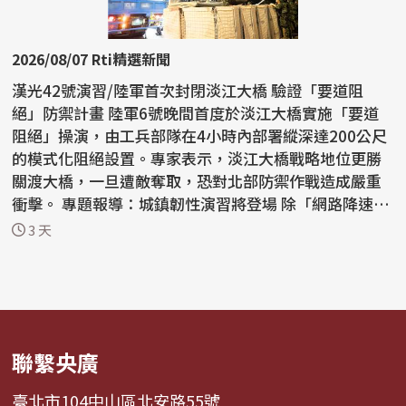
2026/08/07 Rti精選新聞
漢光42號演習/陸軍首次封閉淡江大橋 驗證「要道阻
絕」防禦計畫 陸軍6號晚間首度於淡江大橋實施「要道
阻絕」操演，由工兵部隊在4小時內部署縱深達200公尺
的模式化阻絕設置。專家表示，淡江大橋戰略地位更勝
關渡大橋，一旦遭敵奪取，恐對北部防禦作戰造成嚴重
衝擊。 專題報導：城鎮韌性演習將登場 除「網路降速、
躲3...
3 天
聯繫央廣
臺北市104中山區北安路55號