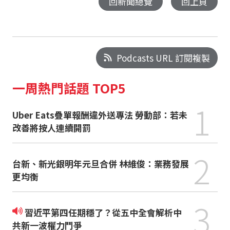
回新聞總覽
回上頁
Podcasts URL 訂閱複製
一周熱門話題 TOP5
1
Uber Eats疊單報酬違外送專法 勞動部：若未
改善將按人連續開罰
2
台新、新光銀明年元旦合併 林維俊：業務發展
更均衡
3
習近平第四任期穩了？從五中全會解析中
共新一波權力鬥爭