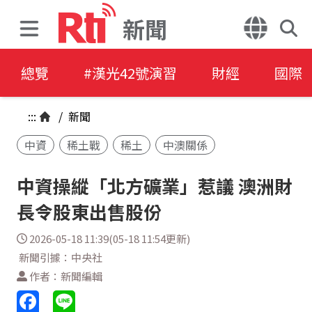
新聞
總覽
#漢光42號演習
財經
國際
:::
/
新聞
中資
稀土戰
稀土
中澳關係
中資操縱「北方礦業」惹議 澳洲財
長令股東出售股份
2026-05-18 11:39(05-18 11:54更新)
新聞引據：中央社
作者：新聞編輯