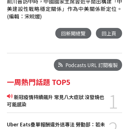
前川普訪中時，中國國家主席習近平拋出構建「中
美建設性戰略穩定關係」作為中美關係新定位。
(編輯：宋皖媛)
回新聞總覽
回上頁
Podcasts URL 訂閱複製
一周熱門話題 TOP5
1
新冠疫情持續飆升 常見八大症狀 沒發燒也
可能感染
2
Uber Eats疊單報酬違外送專法 勞動部：若未