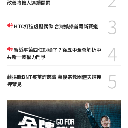
改善將按人連續開罰
3
HTC打造虛擬偶像 台灣娛樂首闢新賽道
4
習近平第四任期穩了？從五中全會解析中
共新一波權力鬥爭
5
藉採購BNT疫苗詐慈濟 幕後宗教團體夫婦接
押禁見