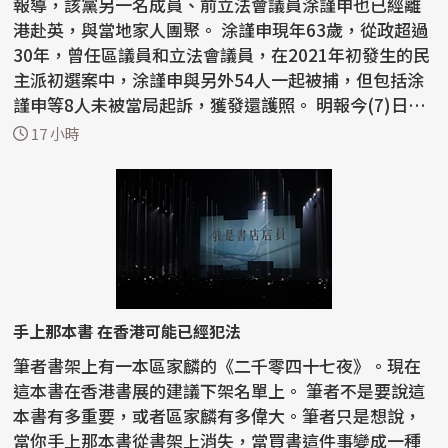
報導，該黨另一名成員、前立法會議員涂謹申也已經離
港赴英，與當地家人團聚。 涂謹申現年63歲，從政超過
30年，曾任區議員和立法會議員，在2021年初發生的民
主派初選案中，涂謹申與另外54人一起被捕，但包括涂
謹申等8人未被當局起訴，獲發還護照。 明報今(7)日在
報導...
17 小時
手上那本書 在香港可能已經犯法
筆者書架上有一本區家麟的《二千零四十七夜》。現在
這本書在香港書展的建議下架名單上。 筆者不是要說這
本書有多重要，或者區家麟有多偉大。筆者只是想說，
當你手上那本書從書架上消失，當買書這件事變成一種