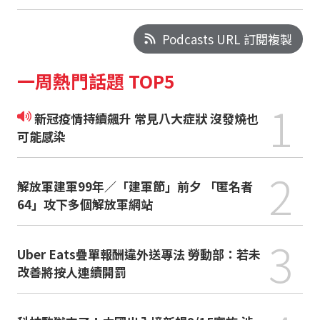
Podcasts URL 訂閱複製
一周熱門話題 TOP5
1
新冠疫情持續飆升 常見八大症狀 沒發燒也
可能感染
2
解放軍建軍99年／「建軍節」前夕 「匿名者
64」攻下多個解放軍網站
3
Uber Eats疊單報酬違外送專法 勞動部：若未
改善將按人連續開罰