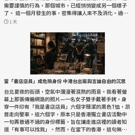
需要謹慎的行為，那個城市，已經悄悄變成另一個樣子
了。 這一個月發生的事，密集得讓人來不及消化。過去
半...
1 天
當「書店店員」成危險身份 中港台出版與言論自由的沉思
台北夏夜的街頭，空氣中瀰漫著濕熱的雨意。我看著螢
幕上那張傳遍網路的照片—一名女子雙手戴著手銬，身
穿一件印有「我是書店店員」六個字簡潔的黑色T恤，昂
首走向警車。這六個字，原本只是香港獨立書店活動中
一句再普通不過的身份標籤，旨在讓走進店裡的讀者知
道「有事可以找我」。然而，在當下的香港，這句無聲