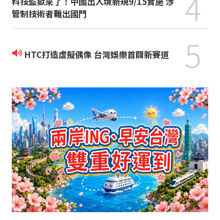
4
科技監獄來了！中國出入境新規9/15實施 涉
管制技術者難出國門
5
HTC打造虛擬偶像 台灣娛樂首闢新賽道