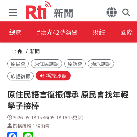
新聞
總覽
#漢光42號演習
財經
國際
:::
/
新聞
原民會
原住民族語
原語會
瀕危族語
播放聆聽
族語復振
原住民語言復振傳承 原民會找年輕
學子接棒
2026-05-18 15:46(05-18 16:15更新)
撰稿編輯：楊雨青