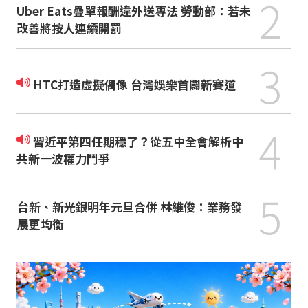
2
Uber Eats疊單報酬違外送專法 勞動部：若未
改善將按人連續開罰
3
HTC打造虛擬偶像 台灣娛樂首闢新賽道
4
習近平第四任期穩了？從五中全會解析中
共新一波權力鬥爭
5
台新、新光銀明年元旦合併 林維俊：業務發
展更均衡