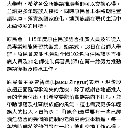
大舉辦，希望各公所族語推廣老師可以交換心得，
並讓更多年輕族人接棒。同時原民會未來將朝建置
語料庫、落實族語家庭化，達到族語在現代生活中
永續發展的目標。
原民會「115年度原住民族語言推廣人員及師徒人
員專業知能研習共識營」始業式，18日在台師大舉
辦。原民會感謝也勉勵全國102名原住民族語言推
廣人員及20名師徒制傳習員(師)在第一線努力推動
族語復振及傳承工作。
原民會主委曾智勇(Ljaucu Zingrur)表示，現階段
族語正面臨傳承流失的危機，除了感謝各地語推人
員的辛苦付出，也希望要能落實族語向下扎根，並
帶動部落及社區說族語的風氣，這也需要更多年輕
族人的投入。曾智勇：『(原音)最重要有一些已經
瀕危語言的幾個師徒制的老師更需要來精進，每一
年這時候希望他們聚在一起，彼此交換工作心得。