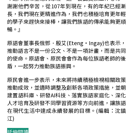
謝謝他們辛苦，從107年到現在，有的年紀已經漸
長，我們現在更精進作為，我們也積極培育更年輕
的學子來趕快來接棒，讓我們族語的傳承能夠更順
暢。』
原語會董事長俄鄧．殷艾(Eteng‧Ingay)也表示，
推動語言不是一份公文、不是一項計畫，而是共同
的使命。原語會、原民會會作為每位族語老師的後
盾，一起努力推動族語振興。
原民會進一步表示，未來將持續積極檢視相關政策
推動成效，並適時調整及創新各項政策措施，並朝
建置語料庫、研發
AI
科技、落實族語家庭化、深化
人才培育及研發不同學習資源等方向前進，讓族語
在現代生活中達成永續發展的目標。(編輯：沈鎮
江)
延伸閱讀