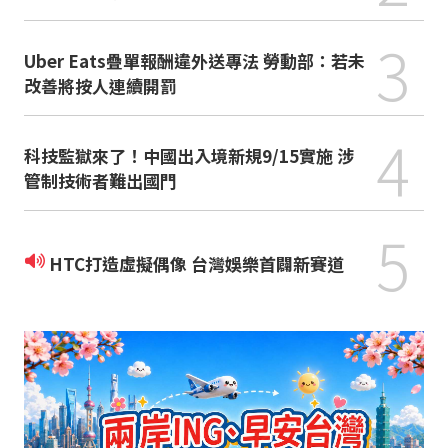
3
Uber Eats疊單報酬違外送專法 勞動部：若未
改善將按人連續開罰
4
科技監獄來了！中國出入境新規9/15實施 涉
管制技術者難出國門
5
HTC打造虛擬偶像 台灣娛樂首闢新賽道