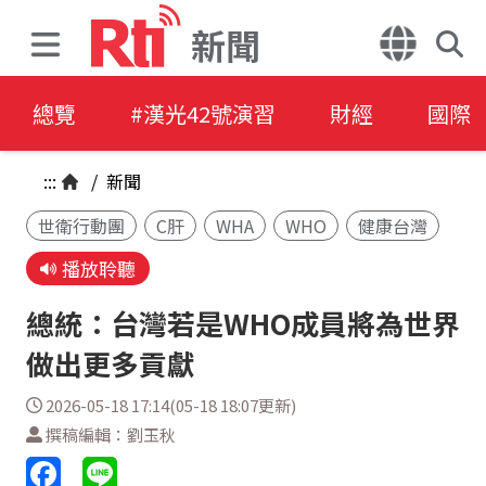
新聞
總覽
#漢光42號演習
財經
國際
:::
/
新聞
世衛行動團
C肝
WHA
WHO
健康台灣
播放聆聽
總統：台灣若是WHO成員將為世界
做出更多貢獻
2026-05-18 17:14(05-18 18:07更新)
撰稿編輯：劉玉秋