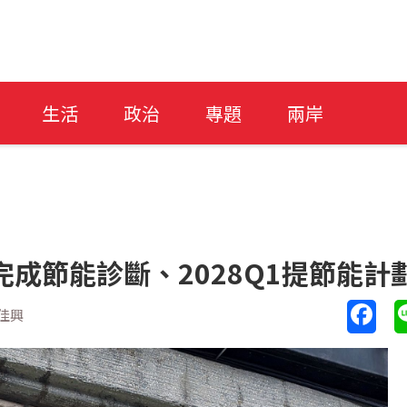
生活
政治
專題
兩岸
成節能診斷、2028Q1提節能計
佳興