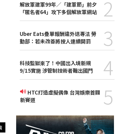
2
解放軍建軍99年／「建軍節」前夕
「匿名者64」攻下多個解放軍網站
3
Uber Eats疊單報酬違外送專法 勞
動部：若未改善將按人連續開罰
4
科技監獄來了！中國出入境新規
9/15實施 涉管制技術者難出國門
5
HTC打造虛擬偶像 台灣娛樂首闢
新賽道
廣