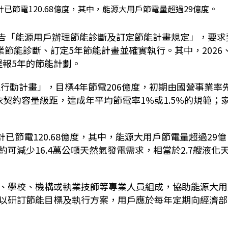
計已節電120.68億度，其中，能源大用戶節電量超過29億度。
公告「能源用戶辦理節能診斷及訂定節能計畫規定」，要求
業節能診斷、訂定5年節能計畫並確實執行。其中，2026
得提報5年的節能計劃。
能行動計畫」，目標4年節電206億度，初期由國營事業率
依契約容量級距，達成年平均節電率1%或1.5%的規範；
計已節電120.68億度，其中，能源大用戶節電量超過29億
約可減少16.4萬公噸天然氣發電需求，相當於2.7艘液化
、學校、機構或執業技師等專業人員組成，協助能源大用
以研訂節能目標及執行方案，用戶應於每年定期向經濟部