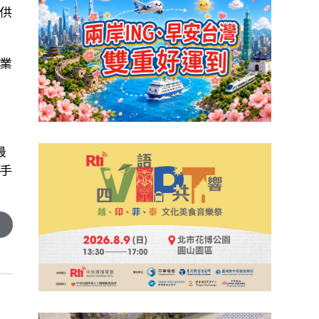
供
業
幣
多
最
手