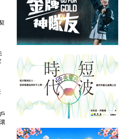
契
、
先
家
天
戶
滾