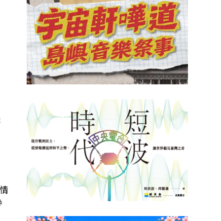
提
情
參