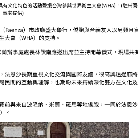
有文化特色的活動聲援台灣參與世界衛生大會(WHA)。(駐米蘭
事處提供)
（Faenza）市政廳盛大舉行，僑胞與台義友人以另類且
生大會（WHA）的支持。
台灣駐米蘭辦事處處長林讚南應邀出席並主持開幕儀式，現場共
，法恩沙長期重視文化交流與國際友誼，很高興透過麻將
灣民間的互動與理解，也期盼未來持續深化雙方在文化及
賽前與來自波隆納、米蘭、羅馬等地僑胞，一同於法恩沙
A）。