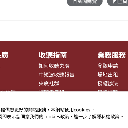
回新聞總覽
回上頁
央廣
收聽指南
業務服務
息
如何收聽央廣
參觀申請
告
中短波收聽報告
場地出租
募
央廣社群
授權辦法
播文物館
訂閱電子報
異業結盟
提供您更好的網站服務，本網站使用cookies。
即表示您同意我們的cookies政策，進一步了解隱私權政策。
安全政策聲明
服務條款
隱私權條款