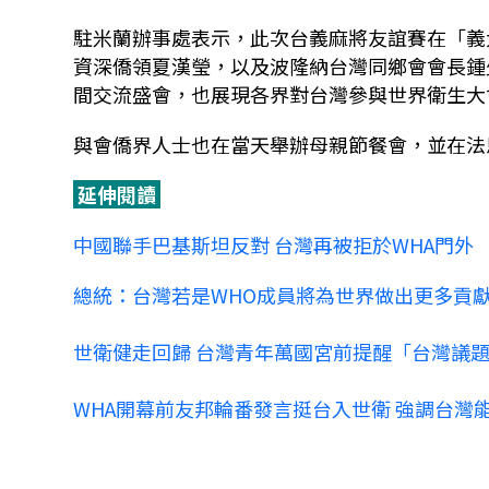
駐米蘭辦事處表示，此次台義麻將友誼賽在「義大利麻將
資深僑領夏漢瑩，以及波隆納台灣同鄉會會長鍾
間交流盛會，也展現各界對台灣參與世界衛生大
與會僑界人士也在當天舉辦母親節餐會，並在法
延伸閱讀
中國聯手巴基斯坦反對 台灣再被拒於WHA門外
總統：台灣若是WHO成員將為世界做出更多貢
世衛健走回歸 台灣青年萬國宮前提醒「台灣議
WHA開幕前友邦輪番發言挺台入世衛 強調台灣