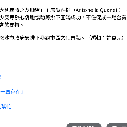
之友聯盟」主席瓜內提（Antonella Quaneti）
少雯等熱心僑胞協助籌辦下圓滿成功，不僅促成一場台義
會的支持。
恩沙市政府安排下參觀市區文化景點。（編輯：許嘉芫）
獻
題一直存在」
能幫忙