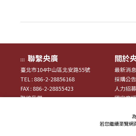
聯繫央廣
關於
:::
臺北市104中山區北安路55號
最新消
TEL : 886-2-28856168
採購公
FAX : 886-2-28855423
人力招
聯絡我們
國家廣
為
若您繼續瀏覽網頁
© 2024財團法人中央廣播電臺 版權所有
資通