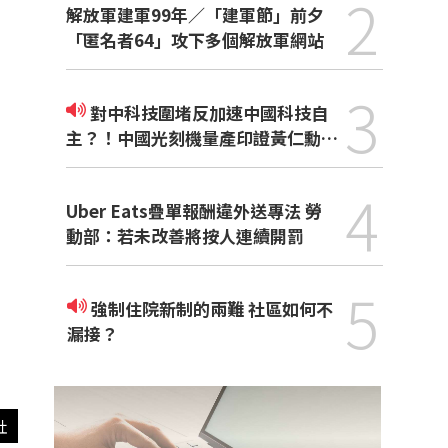
2
解放軍建軍99年／「建軍節」前夕
「匿名者64」攻下多個解放軍網站
3
對中科技圍堵反加速中國科技自
主？！中國光刻機量產印證黃仁勳觀
點
4
Uber Eats疊單報酬違外送專法 勞
動部：若未改善將按人連續開罰
5
強制住院新制的兩難 社區如何不
漏接？
社