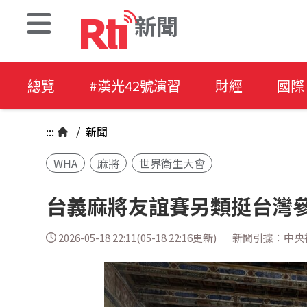
新聞
總覽
#漢光42號演習
財經
國際
:::
/
新聞
WHA
麻將
世界衛生大會
台義麻將友誼賽另類挺台灣
2026-05-18 22:11(05-18 22:16更新)
新聞引據：中央