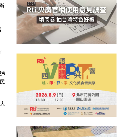
辦
富
有
這
民
大