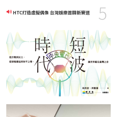
5
HTC打造虛擬偶像 台灣娛樂首闢新賽道