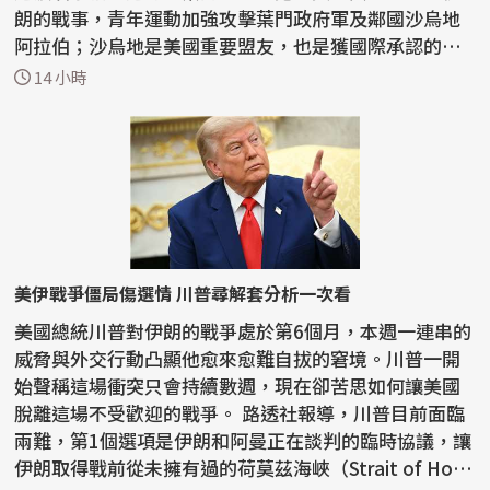
朗的戰事，青年運動加強攻擊葉門政府軍及鄰國沙烏地
阿拉伯；沙烏地是美國重要盟友，也是獲國際承認的葉
門...
14 小時
美伊戰爭僵局傷選情 川普尋解套分析一次看
美國總統川普對伊朗的戰爭處於第6個月，本週一連串的
威脅與外交行動凸顯他愈來愈難自拔的窘境。川普一開
始聲稱這場衝突只會持續數週，現在卻苦思如何讓美國
脫離這場不受歡迎的戰爭。 路透社報導，川普目前面臨
兩難，第1個選項是伊朗和阿曼正在談判的臨時協議，讓
伊朗取得戰前從未擁有過的荷莫茲海峽（Strait of Ho