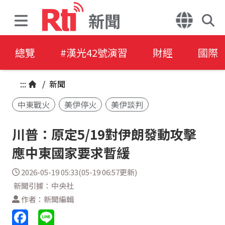
新聞
總覽
#漢光42號演習
財經
國際
:::
/
新聞
中東戰火
美伊停火
美伊談判
川普：原定5/19對伊朗發動攻擊
應中東國家要求暫緩
2026-05-19 05:33(05-19 06:57更新)
新聞引據：中央社
作者：新聞編輯