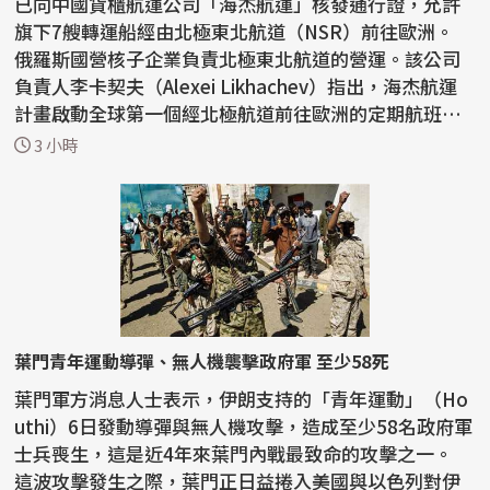
已向中國貨櫃航運公司「海杰航運」核發通行證，允許
旗下7艘轉運船經由北極東北航道（NSR）前往歐洲。
俄羅斯國營核子企業負責北極東北航道的營運。該公司
負責人李卡契夫（Alexei Likhachev）指出，海杰航運
計畫啟動全球第一個經北極航道前往歐洲的定期航班。
李卡契...
3 小時
葉門青年運動導彈、無人機襲擊政府軍 至少58死
葉門軍方消息人士表示，伊朗支持的「青年運動」（Ho
uthi）6日發動導彈與無人機攻擊，造成至少58名政府軍
士兵喪生，這是近4年來葉門內戰最致命的攻擊之一。
這波攻擊發生之際，葉門正日益捲入美國與以色列對伊