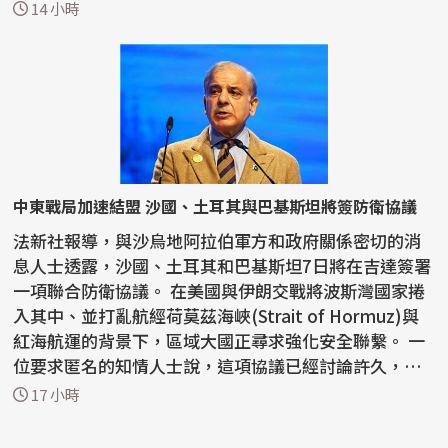
r...
14 小時
中東戰局加速結盟 沙國、土耳其與巴基斯坦將簽防衛協議
法新社報導，與沙烏地阿拉伯軍方和政府關係密切的消
息人士透露，沙國、土耳其和巴基斯坦7日將在吉達簽署
一項聯合防衛協議。 在美國與伊朗交戰將波斯灣國家捲
入其中、並打亂航經荷莫茲海峽(Strait of Hormuz)與
紅海航運的背景下，區域大國正尋求強化安全聯繫。 一
位要求匿名的知情人士說，這項協議已經討論許久，
但...
17 小時