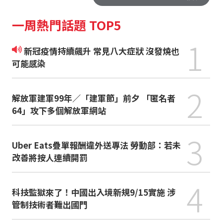
一周熱門話題 TOP5
1
新冠疫情持續飆升 常見八大症狀 沒發燒也
可能感染
2
解放軍建軍99年／「建軍節」前夕 「匿名者
64」攻下多個解放軍網站
3
Uber Eats疊單報酬違外送專法 勞動部：若未
改善將按人連續開罰
4
科技監獄來了！中國出入境新規9/15實施 涉
管制技術者難出國門