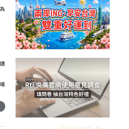
為
和
適
場