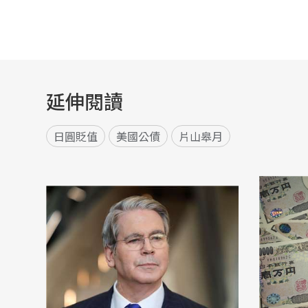
延伸閱讀
日圓貶值
美國公債
片山皋月