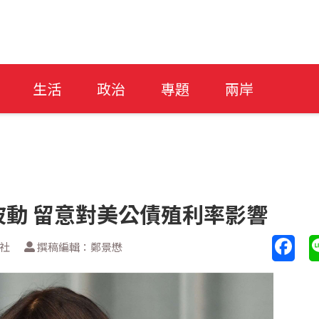
生活
政治
專題
兩岸
動 留意對美公債殖利率影響
透社
撰稿編輯：鄭景懋