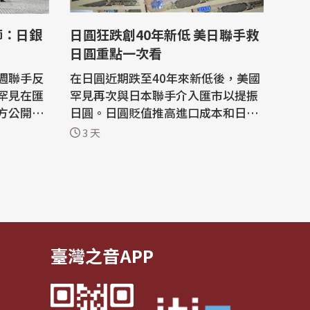
師：日銀
日圓狂跌創40年新低 美日聯手救
日圓重點一次看
週聯手反
在日圓近期跌至40年來新低後，美國
罕見在匯
罕見再次與日本聯手介入匯市以提振
方公開力
日圓。日圓貶值推高進口成本和日本
分析師普
家庭支出，也會推高美國利率、打亂
3 天
。 路
日本對美投資5500億美元計畫。 財
試圖單方
經新聞網CNBC指出，日圓近期兌美
法為日圓
元匯率跌至近40年來最弱程度，7月3
財政部長
0日一度貶至1美元兌163.73日圓，之
口頭表態支
後反彈至157.57日圓。 這次協調干
預是美日...
臺灣之音APP