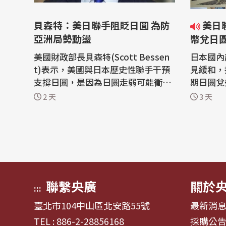
貝森特：美日聯手阻貶日圓 為防
美日聯手干預匯價 專家：新台
亞洲局勢動盪
幣兌日
美國財政部長貝森特(Scott Bessen
日本國內
t)表示，美國與日本歷史性聯手干預
見緩和，
支撐日圓，是因為日圓走弱可能衝擊
期日圓兌
其他亞洲市場，並將當前局勢比擬為
低位，日
2 天
3 天
1990年代末期的亞洲金融危機。 法
日)聯手
新社報導，美日上週在日圓跌至40年
動，避免
來新低、貶至近164日圓兌1美元之際
出，新台
買進日圓，為1998年來首見。 貝森
美、日聯
特4日接受美國財經媒體CNBC採訪時
台幣兌日
表示：「...
日本和美.
聯繫央廣
關於
:::
臺北市104中山區北安路55號
最新消
TEL : 886-2-28856168
採購公