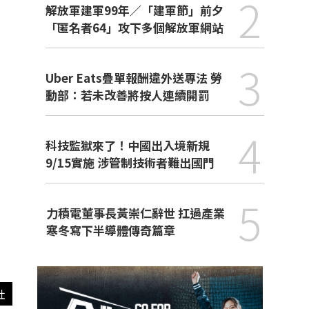
2
解放軍建軍99年／「建軍節」前夕
「匿名者64」攻下多個解放軍網站
3
Uber Eats疊單報酬違外送專法 勞
動部：若未改善將按人連續開罰
4
科技監獄來了！中國出入境新規
9/15實施 涉管制技術者難出國門
5
力積電董事長黃崇仁辭世 扛過產業
寒冬寫下半導體傳奇篇章
社