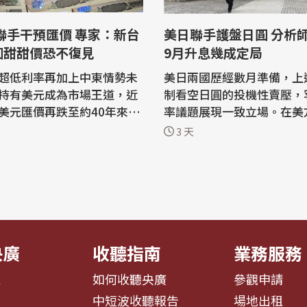
美日聯手護盤日圓 分析
圓甜甜價恐不復見
9月升息幾成定局
超低利率再加上中東情勢未
美日兩國歷經數月準備，上
持有美元成為市場王道，近
制看空日圓的投機性賣壓，
美元匯價再跌至約40年來最
率議題展現一致立場。在美
本與美國於上週五(7月31
挺與日銀釋出鷹派訊號下，
3 天
展開罕見的日圓買入干預行
遍預期，日銀9月升息幾成定局
日圓再持續貶值。專家也指
透社報導，日本當局過去曾
幣兌美元近期也走貶，加上
面阻止日圓急跌，但大多無
手干預初步來看有效果，新
建立穩固支撐；然而，美國
圓的「甜甜價」恐不復見。
貝森特(Scott Bessent)
..
持日圓走...
央廣
收聽指南
業務服務
息
如何收聽央廣
參觀申請
告
中短波收聽報告
場地出租