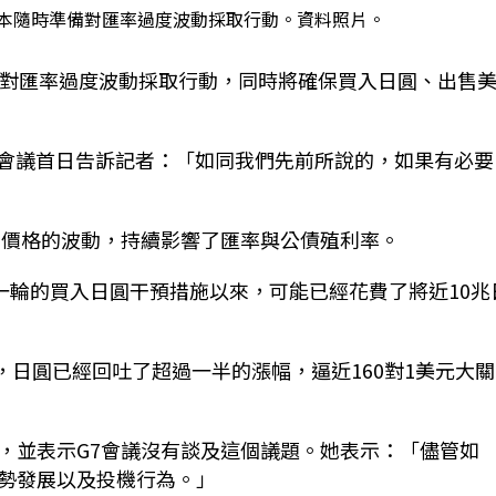
日本隨時準備對匯率過度波動採取行動。資料照片。
備對匯率過度波動採取行動，同時將確保買入日圓、出售
長會議首日告訴記者：「如同我們先前所說的，如果有必要
油價格的波動，持續影響了匯率與公債殖利率。
一輪的買入日圓干預措施以來，可能已經花費了將近10兆
後，日圓已經回吐了超過一半的漲幅，逼近160對1美元大
，並表示G7會議沒有談及這個議題。她表示：「儘管如
勢發展以及投機行為。」