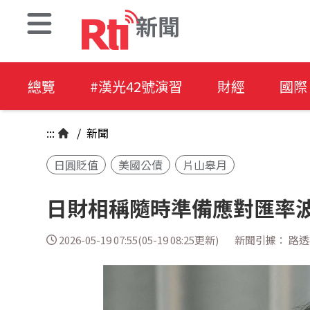
新聞
總覽
#漢光42號演習
財經
國際
:::
/
新聞
日圓貶值
美國公債
片山皋月
日財相稱隨時準備應對匯率波
2026-05-19 07:55(05-19 08:25更新)
新聞引據： 路