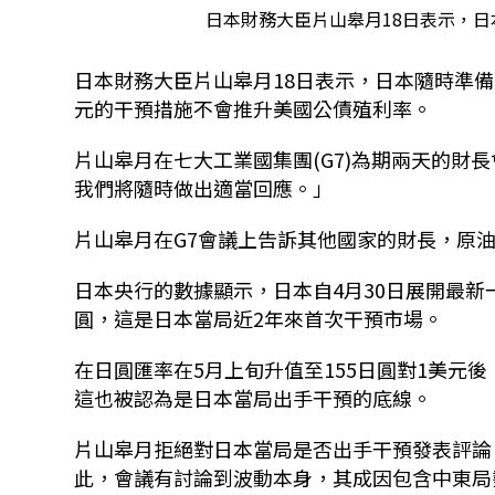
日本財務大臣片山皋月18日表示，
日本財務大臣片山皋月18日表示，日本隨時準
元的干預措施不會推升美國公債殖利率。
片山皋月在七大工業國集團(G7)為期兩天的財
我們將隨時做出適當回應。」
片山皋月在G7會議上告訴其他國家的財長，原
日本央行的數據顯示，日本自4月30日展開最新
圓，這是日本當局近2年來首次干預市場。
在日圓匯率在5月上旬升值至155日圓對1美元
這也被認為是日本當局出手干預的底線。
片山皋月拒絕對日本當局是否出手干預發表評論
此，會議有討論到波動本身，其成因包含中東局