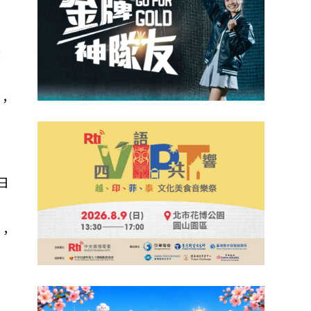
美
，
日
關，