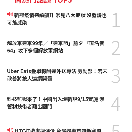
1
新冠疫情持續飆升 常見八大症狀 沒發燒也
可能感染
2
解放軍建軍99年／「建軍節」前夕 「匿名者
64」攻下多個解放軍網站
3
Uber Eats疊單報酬違外送專法 勞動部：若未
改善將按人連續開罰
4
科技監獄來了！中國出入境新規9/15實施 涉
管制技術者難出國門
5
HTC打造虛擬偶像 台灣娛樂首闢新賽道