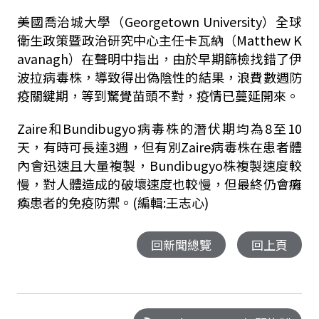
美國喬治城大學（Georgetown University）全球
衛生政策暨政治研究中心主任卡瓦納（Matthew K
avanagh）在聲明中指出，由於早期篩檢找錯了伊
波拉病毒株，導致得出偽陰性的結果，浪費數週防
疫關鍵期，等到驚覺苗頭不對，疫情已蔓延開來。
Zaire和Bundibugyo病毒株的潛伏期均為8至10
天，有時可長達3週，但有別Zaire病毒株在患者體
內會迅速且大量複製，Bundibugyo株複製速度較
慢，對人體造成的破壞速度也較慢，但最終仍會癱
瘓患者的免疫防禦。(編輯:王志心)
回新聞總覽
回上頁