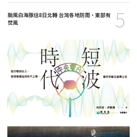
5
颱風白海豚估8日北轉 台灣各地防雨、東部有
焚風