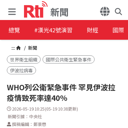
新聞
總覽
#漢光42號演習
財經
國際
:::
/
新聞
世界衛生組織
國際公共衛生緊急事件
伊波拉病毒
WHO列公衛緊急事件 罕見伊波拉
疫情致死率達40%
2026-05-19 10:25(05-19 10:38更新)
新聞引據：中央社
撰稿編輯：鄭景懋