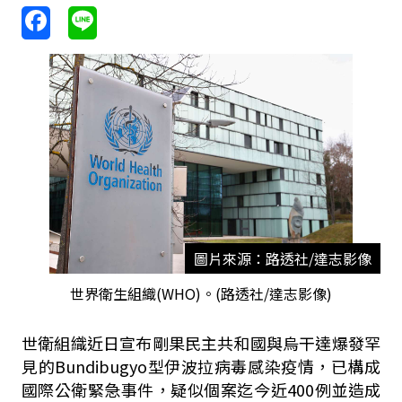
圖片來源：路透社/達志影像
世界衛生組織(WHO)。(路透社/達志影像)
世衛組織近日宣布剛果民主共和國與烏干達爆發罕
見的Bundibugyo型伊波拉病毒感染疫情，已構成
國際公衛緊急事件，疑似個案迄今近400例並造成