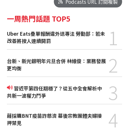
Podcasts URL 訂閱複製
一周熱門話題 TOP5
1
Uber Eats疊單報酬違外送專法 勞動部：若未
改善將按人連續開罰
2
台新、新光銀明年元旦合併 林維俊：業務發展
更均衡
3
習近平第四任期穩了？從五中全會解析中
共新一波權力鬥爭
4
藉採購BNT疫苗詐慈濟 幕後宗教團體夫婦接
押禁見