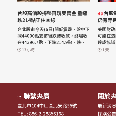
台股高價股撐盤再現雙萬金 量縮
台股飆漲再挑戰新高？投顧：
跌214點守住季線
仍有等
台北股市今天(6日)開低震盪，盤中下
美國財政
探44000點支撐後跌勢收斂，終場收
可能在這
在44396.7點，下跌214.9點，跌幅0.
達成協議
48%，成交金額新台幣9403.91億
股市今天
13 小時
1 天
元。權值股台積電收盤下跌40元，台
盤時大漲逾
達電、鴻海及高價股撐盤，台股再現
僅稍低於
「雙萬金」。 美股道瓊指數創新高，
點大關。
那斯達克指數、費城半導體指數收
史新高，
跌。亞股日、韓股市走跌，台股今天
賣壓消化。 美國總統川普上
以44487點開...
要恢復攻.
聯繫央廣
關於
:::
臺北市104中山區北安路55號
最新消
TEL : 886-2-28856168
採購公