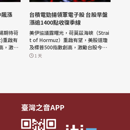
中飆漲
台積電勁揚領軍電子股 台股早盤
漲逾1400點收復季線
場期待荷
美伊協議露曙光，荷莫茲海峽（Strai
uz)重啟有
t of Hormuz）重啟有望，美股道瓊
高，激勵
及標普500指數創高，激勵台股今天
3.06
(5日)開盤跳空大漲超過千點，早盤最
1 天
史盤中第8
高44773.87點，大漲1413.21點，重
753點，
返季線約44191點。權王台積電早盤
王台
最高新台幣2390元，上漲70元，漲
90元，
幅3%，市值大增新台幣1.81兆元至6
新台幣6
1.97兆元。 其他電子權值股聯發科漲
逾5%、鴻海...
臺灣之音APP