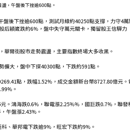
震盪，午盤後下挫逾600點。
午盤後下挫逾600點，測試月線約40250點支撐，力守4萬
股后穎崴跌約6%，盤中失守萬元關卡，獨留股王信驊力
，華爾街股市走勢震盪，主要指數終場大多收黑。
大，盤中下探40300點，下跌約591點。
269.41點，跌幅1.52%，成交金額新台幣8727.80億元。
.99%。
元。鴻海跌0.6%，聯電漲2.25%%，國巨跌0.7%，聯發
，午盤漲2.43%。
亞科、華邦電下跌逾9%，旺宏下跌約9%。