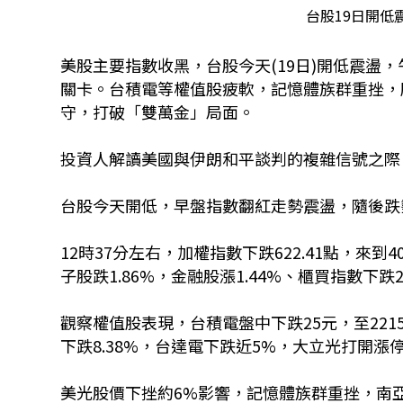
台股19日開低
美股主要指數收黑，台股今天(19日
)開低震盪，
關卡。台積電等權值股疲軟，記憶體族群重挫，
守，打破「雙萬金」局面。
投資人解讀美國與伊朗和平談判的複雜信號之際
台股今天開低，早盤指數翻紅走勢震盪，隨後跌勢擴
12時37分左右，加權指數下跌622.41點，來到40
子股跌1.86%，金融股漲1.44%、櫃買指數下跌2
觀察權值股表現，台積電盤中下跌25元，至2215
下跌8.38%，台達電下跌近5%，大立光打開漲停
美光股價下挫約6%影響，記憶體族群重挫，南