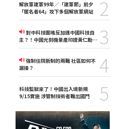
2
解放軍建軍99年／「建軍節」前夕
「匿名者64」攻下多個解放軍網站
3
對中科技圍堵反加速中國科技自
主？！中國光刻機量產印證黃仁勳觀
點
4
強制住院新制的兩難 社區如何不
漏接？
5
科技監獄來了！中國出入境新規
9/15實施 涉管制技術者難出國門