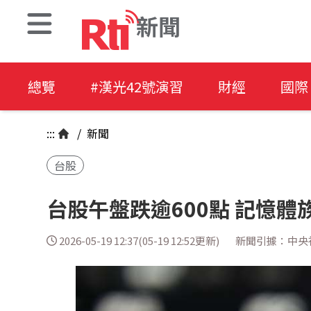
新聞
總覽
#漢光42號演習
財經
國際
:::
/
新聞
台股
台股午盤跌逾600點 記憶體
2026-05-19 12:37(05-19 12:52更新)
新聞引據：中央