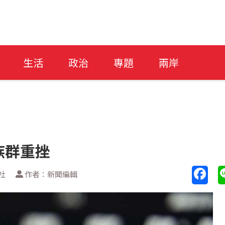
生活
政治
專題
兩岸
族群重挫
社
作者：新聞編輯