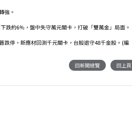
轉強。
崴下跌約6%，盤中失守萬元關卡，打破「雙萬金」局面。
普跌停，新應材回測千元關卡，台股退守48千金股。(編
回新聞總覽
回上頁