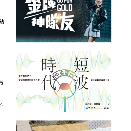
點
電
科