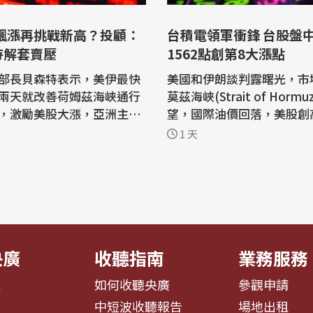
台積電領軍衝鋒 台股盤
待解套賣壓
1562點創第8大漲點
部長貝森特表示，美伊最快
美國和伊朗談判露曙光，市
兩天就改善荷姆茲海峽通行
莫茲海峽(Strait of Horm
，激勵美股大漲，亞洲主要
望，國際油價回落，美股創
(5日)受激勵，台北股市近午
台股開高走強，盤中最高4492
1 天
1600點，漲幅逾3.5%，
點，大漲1562.4點，是歷
韓股漲幅，指數逼近45000
大漲點，不僅收復月線約43
能否進一步挑戰48218點歷
也重回季線約44194點支撐。 權
國內投顧認為，需等待解套
積電最高新台幣2410元，漲
周五宣稱
漲幅3.88%，市值增加至約
..
2.5兆元。 截至...
央廣
收聽指南
業務服務
息
如何收聽央廣
參觀申請
告
中短波收聽報告
場地出租