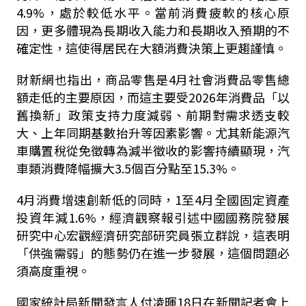
4.9%，處於較低水平。當前消費疲軟的核心原
因，更多體現為長期收入能力和長期收入預期的不
確定性，這使得居民在大額消費決策上更趨謹慎。
財新網也指出，商品零售是4月社會消費品零售總
額走低的主要原因，而這主要受2026年消費品「以
舊換新」政策支持力度減弱、前期對需求透支較
大、上年同期基數抬升等因素影響。尤其新能源汽
車購置稅從免徵轉為減半徵收的影響持續顯現，汽
車類消費降幅擴大3.5個百分點至15.3%。
4月消費增速創新低的同時，1至4月全國固定資產
投資年減1.6%，經濟觀察報引述中國國務院發展
研究中心宏觀經濟研究部研究員張立群說，這表明
「供強需弱」的態勢仍在進一步發展，這個問題必
須高度重視。
國家統計局新聞發言人付凌暉18日在新聞記者會上