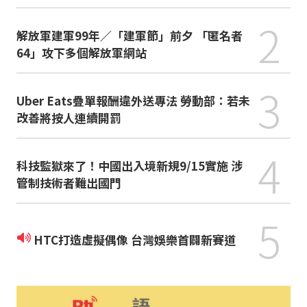
2
解放軍建軍99年／「建軍節」前夕 「匿名者
64」攻下多個解放軍網站
3
Uber Eats疊單報酬違外送專法 勞動部：若未
改善將按人連續開罰
4
科技監獄來了！中國出入境新規9/15實施 涉
管制技術者難出國門
5
HTC打造虛擬偶像 台灣娛樂首闢新賽道