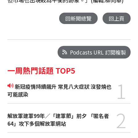
但市場也出現較為平衡的跡象。」(編輯:柳向華)
回新聞總覽
回上頁
Podcasts URL 訂閱複製
一周熱門話題 TOP5
1
新冠疫情持續飆升 常見八大症狀 沒發燒也
可能感染
2
解放軍建軍99年／「建軍節」前夕 「匿名者
64」攻下多個解放軍網站