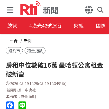
新聞
總覽
#漢光42號演習
財經
國際
:::
/
新聞
紐約市
租金指數
房租中位數破16萬 曼哈頓公寓租金
破新高
2026-05-19 14:29(05-19 14:34更新)
新聞引據：中央社
作者：新聞編輯