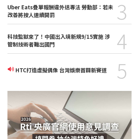
3
Uber Eats疊單報酬違外送專法 勞動部：若未
改善將按人連續開罰
4
科技監獄來了！中國出入境新規9/15實施 涉
管制技術者難出國門
5
HTC打造虛擬偶像 台灣娛樂首闢新賽道