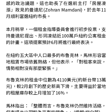
感的政治議題，這也助長了在選前主打「房屋凍
漲」政見的曼達尼(Zohran Mamdani)，於去年11
月順利當選紐約市長。
本月稍早，一個租金指導委員會進行初步投票，支
持曼達尼提出、形同凍結近100萬戶紐約公寓租金
的計畫。這項提案預計6月將進行最終表決。
在紐約五大區中人口最多的布魯克林，馬林形容當
地租賃市場依舊熱絡，但他表示，「對租客來說，
情勢相對沒有那麼緊張。」
布魯克林的租金中位數為4110美元(約新台幣13萬
元)，較2月創下的歷史新高下滑，主要得益於當地
的租屋庫存較上月增加了16%。
馬林指出：「整體而言，布魯克林仍然維持活絡，