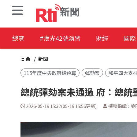
新聞
總覽
#漢光42號演習
財經
國際
:::
/
新聞
115年度中央政府總預算
彈劾案
和平四大支
總統彈劾案未通過 府：總統
2026-05-19 15:32(05-19 15:56更新)
撰稿編輯：劉