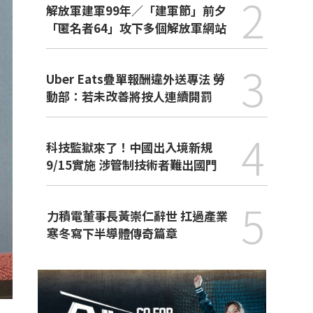
2
解放軍建軍99年／「建軍節」前夕
「匿名者64」攻下多個解放軍網站
3
Uber Eats疊單報酬違外送專法 勞
動部：若未改善將按人連續開罰
4
科技監獄來了！中國出入境新規
9/15實施 涉管制技術者難出國門
5
力積電董事長黃崇仁辭世 扛過產業
寒冬寫下半導體傳奇篇章