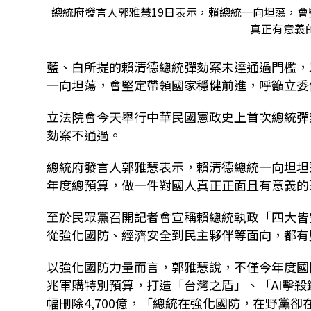
總統府發言人郭雅慧19日表示，賴總統一向坦蕩，
真正有意義的
藍、白所提的賴清德總統彈劾案未達通過門檻，以
一向坦蕩，會堅定帶領國家穩健前進，呼籲立委
立法院會今天舉行中華民國憲政史上首次總統彈
劾案不通過。
總統府發言人郭雅慧表示，賴清德總統一向坦坦
年度總預算，做一件對國人真正正面且有意義的
至於民眾黨召開記者會宣稱賴總統執政「四大皆
從強化國防、經濟安全到民主夥伴等面向，都有
以強化國防力量而言，郭雅慧說，不僅今年度國防
兆軍購特別預算，打造「台灣之盾」、「AI擊殺
幅刪除4,700億，「總統在強化國防，在野黨