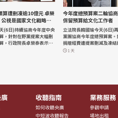
今年度總預算案二輪協商
：公視是國家文化戰略關
保留預算給文化工作者
天(6日)持續協商今年度中央
立法院長韓國瑜今天(6日)
算，針對在野黨提案大幅刪
黨團協商今年度總預算案。
算，行政院長卓榮泰表示，
捐贈經費遭提案刪減及凍結
是國家文化韌性及影視產業
10億元，文化部長李遠表
1 天
要基礎建設，公視更是國家
界聲援公視預算，期盼最後
關鍵角色，卓揆要求文化部
預算能予以保留，把預算與
法院說明，爭取支持預算。
文化工作者及相關團體與產業。
日再度協商今年度中央政府
院近日審查今年度總預算案
其中文化部編列捐贈公視基
視預算遭在野黨提案刪減及
台幣...
央廣
收聽指南
業務服務
息
如何收聽央廣
參觀申請
告
中短波收聽報告
場地出租