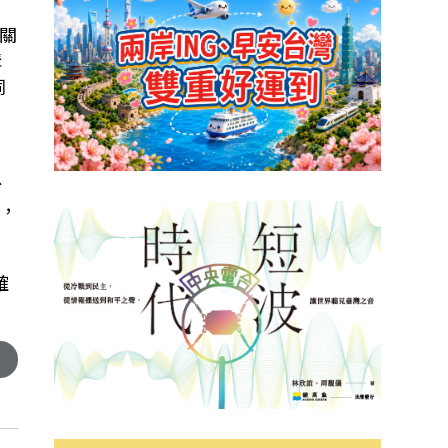
關
溝
同
可
台
，
確