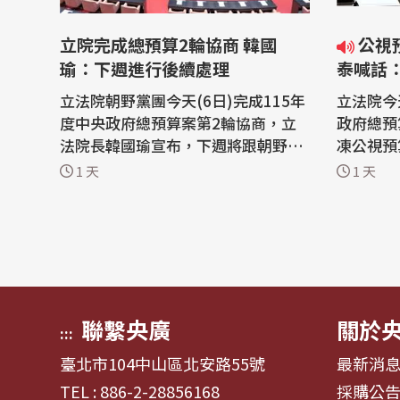
立院完成總預算2輪協商 韓國
公視預算遭刪凍逾10億元 卓榮
瑜：下週進行後續處理
泰喊話
鍵角色
立法院朝野黨團今天(6日)完成115年
立法院今
度中央政府總預算案第2輪協商，立
政府總預
法院長韓國瑜宣布，下週將跟朝野黨
凍公視預
團確認，並視情況進行後續處理，看
公共媒體
1 天
1 天
是要簽署協商結論或進行第3輪協
發展的重
商。 行政院長卓榮泰5日表示，116
文化戰略
年中央政府總預算案是一部不用舉
持續向立
債、收支平衡，能夠降低整體債務餘
立法院6
額的平衡預算；希望立法院不要將新
總預算，
舊年度的預算擺...
金會...
聯繫央廣
關於
:::
臺北市104中山區北安路55號
最新消
TEL : 886-2-28856168
採購公