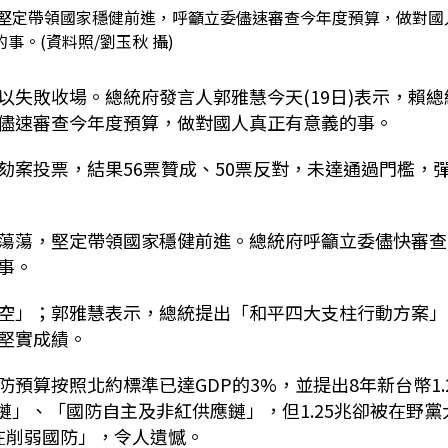
會堅定帶領國家穩健前進，呼籲立委儘速審查今年度預算，做對國
事。(資料照/劉玉秋 攝)
失敗收場。總統府發言人郭雅慧今天(19日)表示，賴總
儘速審查今年度預算，做對國人真正有意義的事。
劾案投票，結果56票贊成、50票反對，未達通過門檻，
蕩蕩，堅定帶領國家穩健前進。總統府呼籲立委儘快審查
事。
空」；郭雅慧表示，總統提出「和平四大支柱行動方案」
堅實成績。
預算按照北約標準已達GDP的3%，並提出8年新台幣1.
鏈」、「國防自主及非紅供應鏈」，但1.25兆卻被在野黨
卻在削弱國防」，令人遺憾。