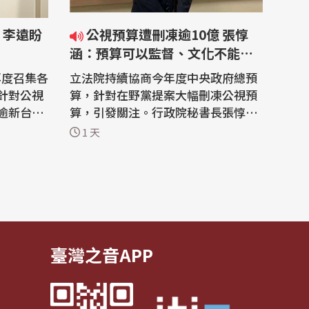
 李遠盼
公視預算遭刪凍逾10億 張惇
涵：預算可以監督、文化不能被
清算
再度召集各
立法院持續協商今年度中央政府總預
針對公視
算，針對在野黨提案大幅刪凍公視預
逾新台幣
算，引發關注。行政院秘書長張惇涵
示，感謝各
今天(6日)受訪時表示，預算可以監
1 天
關頭相關
督，文化不能被清算，他並強調文化
資源留給
沒有藍綠，不應因政治傷害國家文化
 立法
根基。 立法院6日進行今年度中央政
，針對公
府總預算案第二輪協商，文化部預算
凍結逾新
成為朝野攻防焦點。文化部今年在
「影視及...
臺灣之音APP