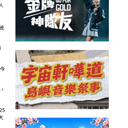
人
統
彈
今
，
25
大