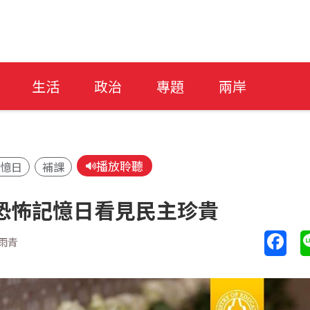
生活
政治
專題
兩岸
播放聆聽
記憶日
補課
恐怖記憶日看見民主珍貴
雨青