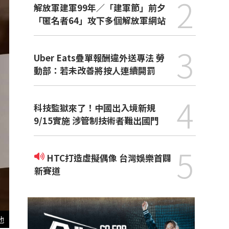
2
解放軍建軍99年／「建軍節」前夕
「匿名者64」攻下多個解放軍網站
3
Uber Eats疊單報酬違外送專法 勞
動部：若未改善將按人連續開罰
4
科技監獄來了！中國出入境新規
9/15實施 涉管制技術者難出國門
5
HTC打造虛擬偶像 台灣娛樂首闢
新賽道
他