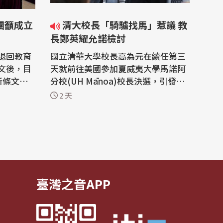
清大校長「騎驢找馬」惹議 教
長鄭英耀允諾檢討
退回教育
國立清華大學校長高為元在續任第三
文後，目
天就前往美國參加夏威夷大學馬諾阿
新條文。
分校(UH Mānoa)校長決選，引發外
台灣教師
界非議。教育部長鄭英耀今天(5日)在
2 天
民間團體
立法院教育及文化委員會審查「大學
會議辦法問
法」部分條文修正草案時，允諾會加
他們希望
以檢討改善。 清大校長高為元去年3
未來面對
月獲得續聘，任期至2030年4月30日
結束，不料他卻在今年5月4日第二任
期展...
臺灣之音APP