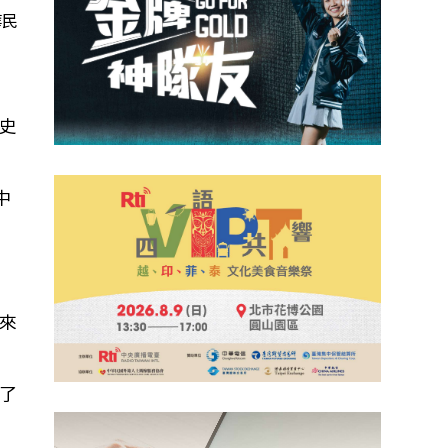
華民
史
中
來
了