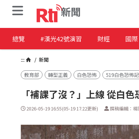
新聞
總覽
#漢光42號演習
財經
國際
:::
/
新聞
教育部
轉型正義
白色恐怖
519白色恐怖
「補課了沒？」上線 從白色
2026-05-19 16:55(05-19 17:22更新)
撰稿編輯：楊