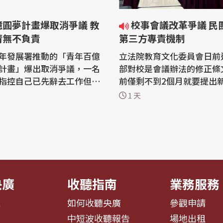
億圓夢計畫爆取消爭議 教
校事會議改革爭議 民團籲成立
清無不負責
第三方專責機制
年發展署推動的「青年百億
立法院教育文化委員會日前
計畫」爆出取消爭議，一名
部對校是會議辦法的修正條
指控自己已先辭去工作但在
前僅剩不到2個月就要提出
個月被告知中止計畫，且青
不過包括人本教育基金會、
1 天
求他簽署「放棄錄取暨款項
聯盟、國教行動聯盟等多個
書」，讓他質疑政府試圖將
今天(6日)共同呼籲，校事
轉嫁給錄取青年。對此，教
題不在存廢而是需要修正，
(6日)回應表示，此事件係因
能建立第三方公正機制，讓
單位改變所致，屬突發之不
案件處理更公正。 校事會議辦法日前
..
遭到...
央廣
收聽指南
業務服務
息
如何收聽央廣
參觀申請
告
中短波收聽報告
場地出租