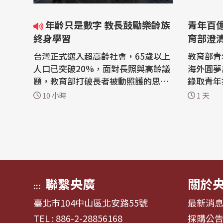
年齡只是數字 教長鼓勵樂齡族
青年百
終身學習
育部澄
台灣正式邁入超高齡社會，65歲以上
教育部青
人口已突破20%，面對長照與高齡議
海外圓夢
題，教育部打破長者被動照護的思
錄取青年
維，鼓勵樂齡族持續學習。教育部長
出發前1
10 小時
1 天
鄭英耀今天(7日)在第3屆高齡健康產
年署還要
業博覽會上表示，年齡只是數字，年
退回聲明
紀大了仍可以持續學習，讓生命更有
取消責任
活力、更充實。 台灣已經邁入超高齡
育部今天
社會，教育部在「第3屆高齡健康產
國外見習
業博覽會...
可抗力因.
聯繫央廣
關於
:::
臺北市104中山區北安路55號
最新消
TEL : 886-2-28856168
採購公