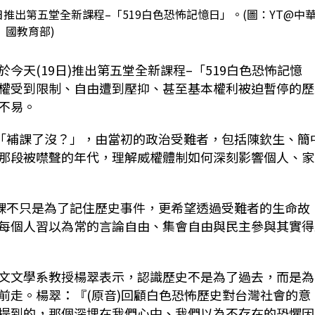
推出第五堂全新課程–「519白色恐怖記憶日」。(圖：YT@中
國教育部)
天(19日)推出第五堂全新課程–「519白色恐怖記憶
權受到限制、自由遭到壓抑、甚至基本權利被迫暫停的歷
不易。
程「補課了沒？」，由當初的政治受難者，包括陳欽生、簡
那段被噤聲的年代，理解威權體制如何深刻影響個人、家
堂課不只是為了記住歷史事件，更希望透過受難者的生命故
每個人習以為常的言論自由、集會自由與民主參與其實得
文文學系教授楊翠表示，認識歷史不是為了過去，而是為
前走。楊翠：『(原音)回顧白色恐怖歷史對台灣社會的意
提到的，那個深埋在我們心中、我們以為不存在的恐懼因