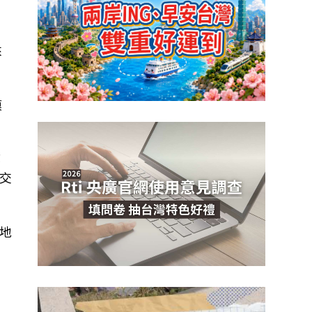
來
模
鄉
交
地