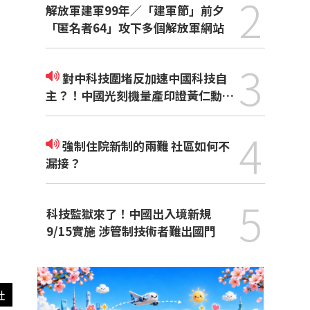
2
解放軍建軍99年／「建軍節」前夕
「匿名者64」攻下多個解放軍網站
3
對中科技圍堵反加速中國科技自
主？！中國光刻機量產印證黃仁勳觀
點
4
強制住院新制的兩難 社區如何不
漏接？
5
科技監獄來了！中國出入境新規
9/15實施 涉管制技術者難出國門
社