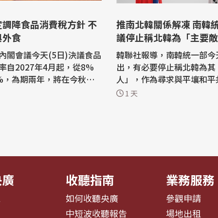
定調降食品消費稅方針 不
推南北韓關係解凍 南韓
與外食
議停止稱北韓為「主要敵
內閣會議今天(5日)決議食品
韓聯社報導，南韓統一部今天
率自2027年4月起，從8%
出，有必要停止稱北韓為其
%，為期兩年，將在今秋向
人」，作為尋求與平壤和平
法案。若法案通過，將是日
振長期凍結的南北韓關係的
1 天
9年導入消費稅以來，首度調降
一。 南韓統一部向總統李在明(Lee J
ae Myung)簡報其主要政
日本政府今天敲定的方針，
焦在建立互相尊重與互惠合
餐廳內用餐仍維持10%稅
化解衝突與危機控管，以及
8%調降為1%的產品，不含
朝鮮半島無核化與東北亞和平。
。...
這項...
央廣
收聽指南
業務服務
息
如何收聽央廣
參觀申請
告
中短波收聽報告
場地出租