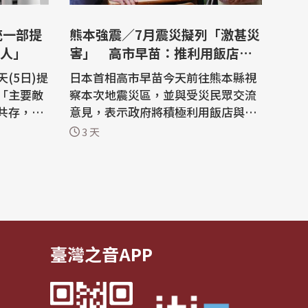
統一部提
熊本強震／7月震災擬列「激甚災
人」
害」 高市早苗：推利用飯店二
次避難
(5日)提
日本首相高市早苗今天前往熊本縣視
「主要敵
察本次地震災區，並與受災民眾交流
共存，重
意見，表示政府將積極利用飯店與旅
措施之
館推動「二次避難」措施，同時預計
3 天
將本次震災列為「激甚災害」。 日本
策計畫，聚
放送協會(NHK)及日本共同社報導，
作、和平
8月4日熊本地震將屆滿一週，今天(3
長期推動
日)高市早苗搭乘自衛隊直升機從空中
 作為
視察熊本災區狀況，確認發生大規模
爆...
臺灣之音APP