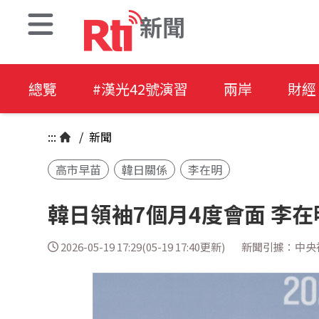
新聞
總覽
#漢光42號演習
兩岸
財經
:::
/
新聞
高市早苗
韓日關係
李在明
韓日領袖7個月4度會面 李
2026-05-19 17:29(05-19 17:40更新)
新聞引據：中央