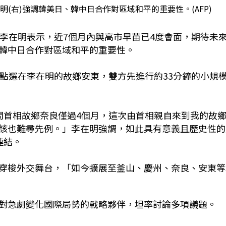
明(右)強調韓美日、韓中日合作對區域和平的重要性。(AFP)
統李在明表示，近7個月內與高市早苗已4度會面，期待未
韓中日合作對區域和平的重要性。
地點選在李在明的故鄉安東，雙方先進行約33分鐘的小規
問首相故鄉奈良僅過4個月，這次由首相親自來到我的故
該也難尋先例。」李在明強調，如此具有意義且歷史性的
連結。
穿梭外交舞台，「如今擴展至釜山、慶州、奈良、安東等
對急劇變化國際局勢的戰略夥伴，坦率討論多項議題。