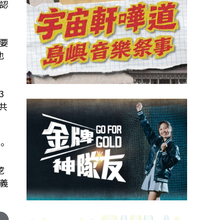
認
要
也
3
共
。
挖
義