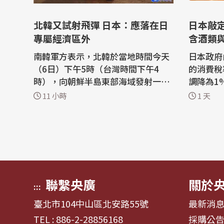
北韓又試射飛彈 日本：應落在日
日本敲
專屬經濟區外
含酒類
南韓軍方表示，北韓於當地時間今天
日本政府
（6日）下午5時（台灣時間下午4
的消費稅
時），向朝鮮半島東部海域發射一枚
調降為1
短程彈道飛彈。北韓今年以來已進行
國會提交
11 小時
1 天
一系列武器試射。 路透社報導，日本
本198
政府也表示，北韓發射了可能是彈道
稅率。 共同社與「日本經濟新聞」報
飛彈的飛行物。日本放送協會（NH
導，根據
K）報導，防衛省相關人士透露，該
消費者在
物體似乎落在日本專屬經濟區外。 北
率。而從
韓今年進...
酒類與外食
聯繫央廣
關於
:::
臺北市104中山區北安路55號
最新消
TEL : 886-2-28856168
採購公