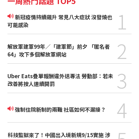
一周熱門話題 TOP5
1
新冠疫情持續飆升 常見八大症狀 沒發燒也
可能感染
2
解放軍建軍99年／「建軍節」前夕 「匿名者
64」攻下多個解放軍網站
3
Uber Eats疊單報酬違外送專法 勞動部：若未
改善將按人連續開罰
4
強制住院新制的兩難 社區如何不漏接？
5
科技監獄來了！中國出入境新規9/15實施 涉