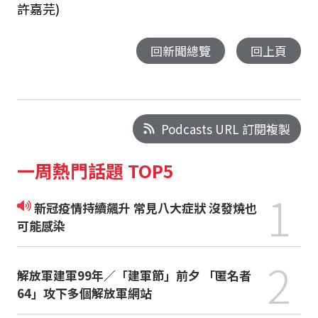
許嘉芫)
回新聞總覽
回上頁
Podcasts URL 訂閱複製
一周熱門話題 TOP5
1
新冠疫情持續飆升 常見八大症狀 沒發燒也
可能感染
2
解放軍建軍99年／「建軍節」前夕 「匿名者
64」攻下多個解放軍網站