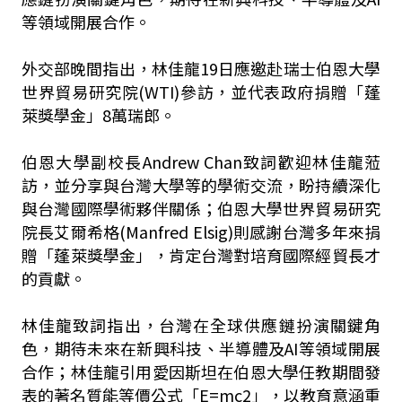
等領域開展合作。
外交部晚間指出，林佳龍19日應邀赴瑞士伯恩大學
世界貿易研究院(WTI)參訪，並代表政府捐贈「蓬
萊獎學金」8萬瑞郎。
伯恩大學副校長Andrew Chan致詞歡迎林佳龍蒞
訪，並分享與台灣大學等的學術交流，盼持續深化
與台灣國際學術夥伴關係；伯恩大學世界貿易研究
院長艾爾希格(Manfred Elsig)則感謝台灣多年來捐
贈「蓬萊獎學金」，肯定台灣對培育國際經貿長才
的貢獻。
林佳龍致詞指出，台灣在全球供應鏈扮演關鍵角
色，期待未來在新興科技、半導體及AI等領域開展
合作；林佳龍引用愛因斯坦在伯恩大學任教期間發
表的著名質能等價公式「E=mc2」，以教育意涵重