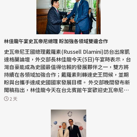
林佳龍午宴史瓦帝尼總理 盼加強各領域雙邊合作
史瓦帝尼王國總理戴羅素(Russell Dlamini)訪台出席凱
達格蘭論壇，外交部長林佳龍今天(5日)午宴時表示，台
灣自豪能成為史國最值得信賴的發展夥伴之一，雙方將
持續在各領域加強合作；戴羅素則轉達史王問候，並期
盼與台攜手達成史國國家發展目標。 外交部晚間發布新
聞稿指出，林佳龍今天在台北賓館午宴歡迎史瓦帝尼王
國...
2 天