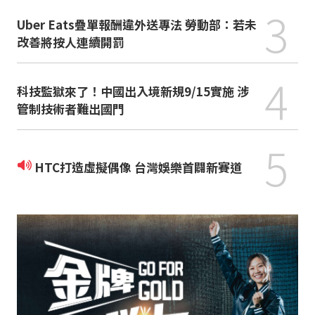
3
Uber Eats疊單報酬違外送專法 勞動部：若未
改善將按人連續開罰
4
科技監獄來了！中國出入境新規9/15實施 涉
管制技術者難出國門
5
HTC打造虛擬偶像 台灣娛樂首闢新賽道