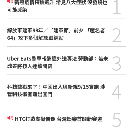
1
新冠疫情持續飆升 常見八大症狀 沒發燒也
可能感染
2
解放軍建軍99年／「建軍節」前夕 「匿名者
64」攻下多個解放軍網站
3
Uber Eats疊單報酬違外送專法 勞動部：若未
改善將按人連續開罰
4
科技監獄來了！中國出入境新規9/15實施 涉
管制技術者難出國門
5
HTC打造虛擬偶像 台灣娛樂首闢新賽道