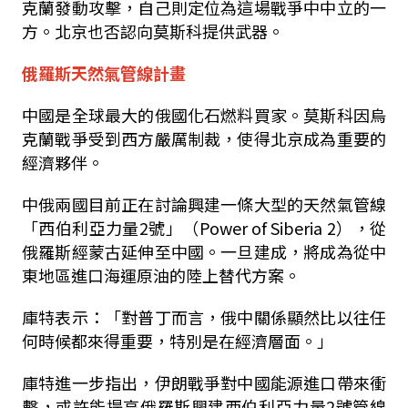
克蘭發動攻擊，自己則定位為這場戰爭中中立的一
方。北京也否認向莫斯科提供武器。
俄羅斯天然氣管線計畫
中國是全球最大的俄國化石燃料買家。莫斯科因烏
克蘭戰爭受到西方嚴厲制裁，使得北京成為重要的
經濟夥伴。
中俄兩國目前正在討論興建一條大型的天然氣管線
「西伯利亞力量2號」（Power of Siberia 2），從
俄羅斯經蒙古延伸至中國。一旦建成，將成為從中
東地區進口海運原油的陸上替代方案。
庫特表示：「對普丁而言，俄中關係顯然比以往任
何時候都來得重要，特別是在經濟層面。」
庫特進一步指出，伊朗戰爭對中國能源進口帶來衝
擊，或許能提高俄羅斯興建西伯利亞力量2號管線