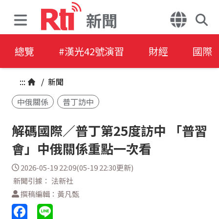
新聞
總覽
#漢光42號演習
財經
國際
:::
/
新聞
中俄關係
普丁訪中
解碼國際／普丁第25度訪中 「普習
會」中俄關係重點一次看
2026-05-19 22:09(05-19 22:30更新)
新聞引據： 法新社
撰稿編輯：黃凡甄