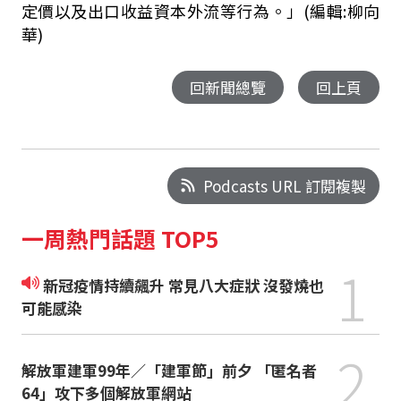
定價以及出口收益資本外流等行為。」(編輯:柳向
華)
回新聞總覽
回上頁
Podcasts URL 訂閱複製
一周熱門話題 TOP5
1
新冠疫情持續飆升 常見八大症狀 沒發燒也
可能感染
2
解放軍建軍99年／「建軍節」前夕 「匿名者
64」攻下多個解放軍網站