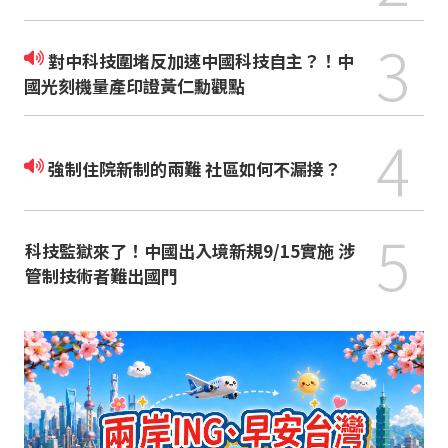
3
對中科技圍堵反加速中國科技自主？！中
國光刻機量產印證黃仁勳觀點
4
強制住院新制的兩難 社區如何不漏接？
5
科技監獄來了！中國出入境新規9/15實施 涉
管制技術者難出國門