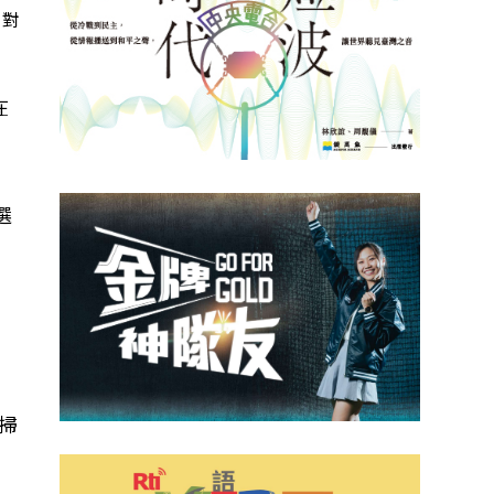
，對
在
選
公
體掃