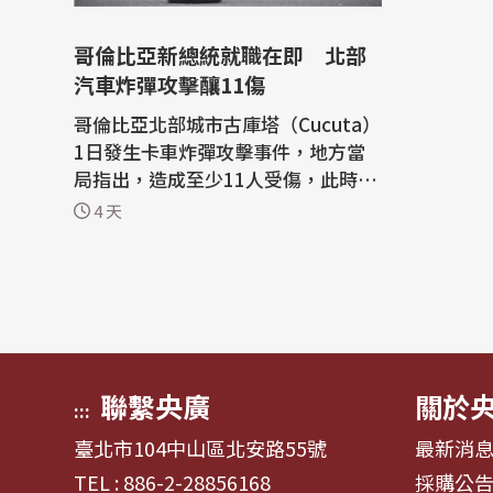
哥倫比亞新總統就職在即 北部
汽車炸彈攻擊釀11傷
哥倫比亞北部城市古庫塔（Cucuta）
1日發生卡車炸彈攻擊事件，地方當
局指出，造成至少11人受傷，此時距
離候任總統艾思普雷雅（Abelardo d
4 天
e la Espriella）就職僅剩6天。 法新
社報導，襲擊發生地點所在的北桑坦
德省（Norte de Santander）安全
首長昆特羅（George Quintero）告
訴記者：「目前已經有8名警員和3位
平民受...
聯繫央廣
關於
:::
臺北市104中山區北安路55號
最新消
TEL : 886-2-28856168
採購公