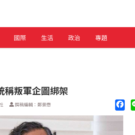
國際
生活
政治
專題
統稱叛軍企圖綁架
社
撰稿編輯：鄭景懋