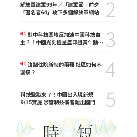
2
解放軍建軍99年／「建軍節」前夕
「匿名者64」攻下多個解放軍網站
3
對中科技圍堵反加速中國科技自
主？！中國光刻機量產印證黃仁勳觀
點
4
強制住院新制的兩難 社區如何不
漏接？
5
科技監獄來了！中國出入境新規
9/15實施 涉管制技術者難出國門