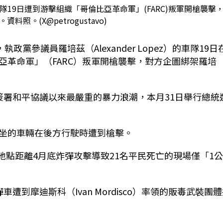
19日遭到游擊組織「哥倫比亞革命軍」(FARC)叛軍開槍襲擊
料照。(X@petrogustavo)
，執政黨參議員羅培茲（Alexander Lopez）的車隊19日
亞革命軍」（FARC）叛軍開槍襲擊，對方企圖綁架羅培
C簽署和平協議以來最嚴重的暴力浪潮，本月31日舉行總統
坐的車輛在後方行駛時遭到槍擊。
，地點距離4月底炸彈攻擊導致21名平民死亡的現場僅「1
到摩迪斯科（Ivan Mordisco）率領的販毒武裝團