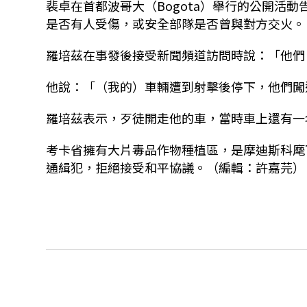
裴卓在首都波哥大（Bogota）舉行的公開活
是否有人受傷，或安全部隊是否曾與對方交火。
羅培茲在事發後接受新聞頻道訪問時說：「他們
他說：「（我的）車輛遭到射擊後停下，他們闖
羅培茲表示，歹徒開走他的車，當時車上還有一
考卡省擁有大片毒品作物種植區，是摩迪斯科麾
通緝犯，拒絕接受和平協議。（編輯：許嘉芫）