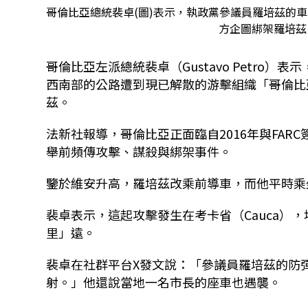
哥倫比亞總統裴卓(圖)表示，執政黨參議員羅培茲的車隊
方企圖綁架羅培茲。資
哥倫比亞左派總統裴卓（Gustavo Petro）表示
西南部的公路遭到現已解散的游擊組織「哥倫比
茲。
法新社報導，哥倫比亞正面臨自2016年與FAR
舉前頻傳攻擊、謀殺與綁架事件。
鑒於維安升高，羅培茲改乘前導車，而他平時乘
裴卓表示，這起攻擊發生在考卡省（Cauca）
里」遠。
裴卓在社群平台X發文說：「參議員羅培茲的防彈車遭
射。」他還說當地一名市長的座車也遇襲。