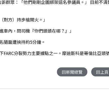
動告訴群眾：「他們剛剛企圖綁架這名參議員。」 目前不清
（對方）持步槍開火。」
進車內，問司機『你們頭頭在哪？』」
名隨扈遭挾持約5分鐘。
下FARC分裂勢力主要據點之一。摩迪斯科是哥倫比亞頭
回新聞總覽
回上頁