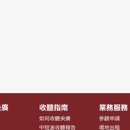
央廣
收聽指南
業務服務
息
如何收聽央廣
參觀申請
告
中短波收聽報告
場地出租