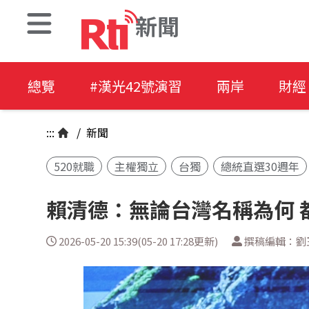
新聞
總覽
#漢光42號演習
兩岸
財經
:::
/
新聞
520就職
主權獨立
台獨
總統直選30週年
賴清德：無論台灣名稱為何 
2026-05-20 15:39(05-20 17:28更新)
撰稿編輯：劉