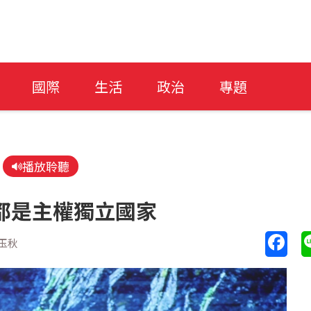
國際
生活
政治
專題
播放聆聽
都是主權獨立國家
玉秋