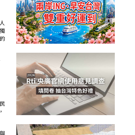
人
獨
的
午
、
民
，
與