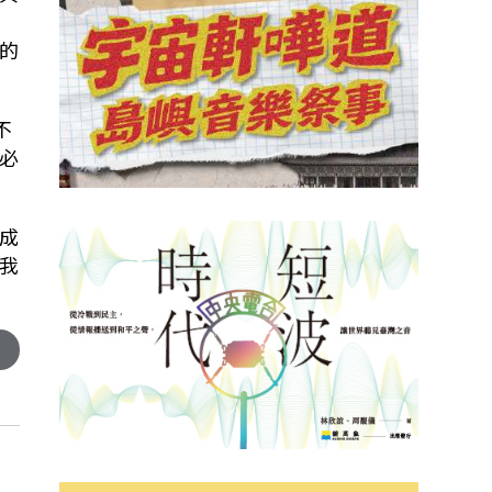
的
不
必
成
我