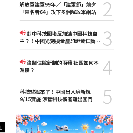
2
解放軍建軍99年／「建軍節」前夕
「匿名者64」攻下多個解放軍網站
3
對中科技圍堵反加速中國科技自
主？！中國光刻機量產印證黃仁勳觀
點
4
強制住院新制的兩難 社區如何不
漏接？
5
科技監獄來了！中國出入境新規
9/15實施 涉管制技術者難出國門
社