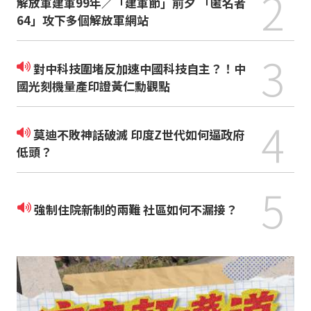
2
解放軍建軍99年／「建軍節」前夕 「匿名者
64」攻下多個解放軍網站
3
對中科技圍堵反加速中國科技自主？！中
國光刻機量產印證黃仁勳觀點
4
莫迪不敗神話破滅 印度Z世代如何逼政府
低頭？
5
強制住院新制的兩難 社區如何不漏接？