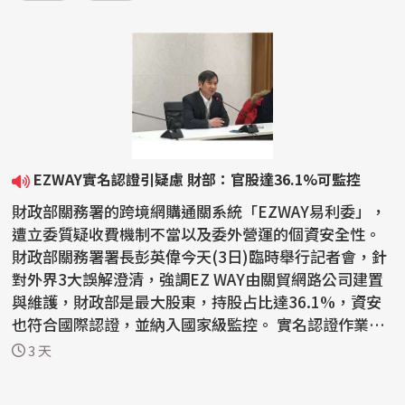
EZWAY實名認證引疑慮 財部：官股達36.1%可監控
財政部關務署的跨境網購通關系統「EZWAY易利委」，
遭立委質疑收費機制不當以及委外營運的個資安全性。
財政部關務署署長彭英偉今天(3日)臨時舉行記者會，針
對外界3大誤解澄清，強調EZ WAY由關貿網路公司建置
與維護，財政部是最大股東，持股占比達36.1%，資安
也符合國際認證，並納入國家級監控。 實名認證作業系
統EZWa...
3 天