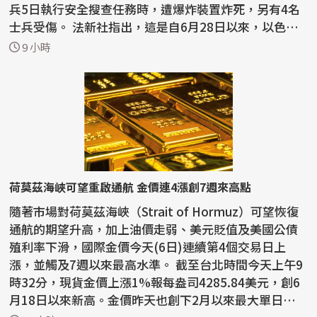
兵5日執行安全搜查任務時，遭爆炸裝置炸死，另有4名
士兵受傷。 法新社指出，這是自6月28日以來，以色列
首...
9 小時
荷莫茲海峽可望重啟通航 金價連4漲創7週來高點
隨著市場對荷莫茲海峽（Strait of Hormuz）可望恢復
通航的期望升高，加上油價走弱、美元貶值及美國公債
殖利率下滑，國際金價今天(6日)連續第4個交易日上
漲，並觸及7週以來最高水準。 截至台北時間今天上午9
時32分，現貨金價上漲1%報每盎司4285.84美元，創6
月18日以來新高。金價昨天也創下2月以來最大單日漲