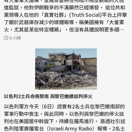
進監獄，他對伊朗戰爭的不滿顯然已經爆發。 這位共和
黨領導人在他的「真實社群」(Truth Social)平台上抨擊
了關於武器庫存減少的媒體報導，稱美國擁有「大量軍
火，尤其是某些特定種類」，但沒有具體說明更多細
節。...
9 小時
以色列2士兵命喪黎南 與黎巴嫩續談判停火
以色列軍方今天（6日）證實有2名士兵在黎巴嫩南部的
軍事行動中喪生。與此同時，以色列與黎巴嫩的停火談
判也在美國居中斡旋下，持續在羅馬進行。 路透社引述
色列陸軍廣播電台（Israeli Army Radio）報導，2名士