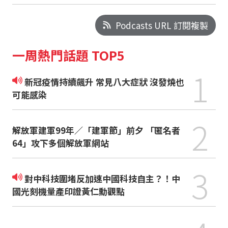
Podcasts URL 訂閱複製
一周熱門話題 TOP5
1
新冠疫情持續飆升 常見八大症狀 沒發燒也
可能感染
2
解放軍建軍99年／「建軍節」前夕 「匿名者
64」攻下多個解放軍網站
3
對中科技圍堵反加速中國科技自主？！中
國光刻機量產印證黃仁勳觀點