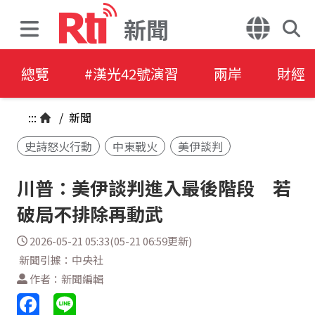
新聞
總覽
#漢光42號演習
兩岸
財經
:::
/
新聞
史詩怒火行動
中東戰火
美伊談判
川普：美伊談判進入最後階段 若
破局不排除再動武
2026-05-21 05:33(05-21 06:59更新)
新聞引據：中央社
作者：新聞編輯