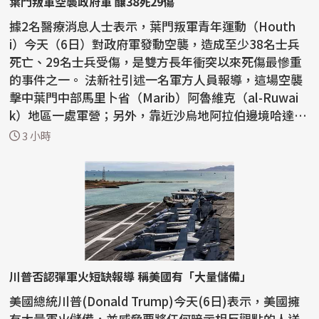
葉門叛軍空襲政府軍 釀38死29傷
據2名醫療消息人士表示，葉門叛軍青年運動（Houth
i）今天（6日）對政府軍發動空襲，造成至少38名士兵
死亡、29名士兵受傷，是雙方長年衝突以來死傷最慘重
的事件之一。 法新社引述一名軍方人員報導，這場空襲
擊中葉門中部馬里卜省（Marib）阿魯維克（al-Ruwai
k）地區一處軍營；另外，靠近沙烏地阿拉伯邊境哈達拉
穆特省...
3 小時
川普否認彈軍火短缺報導 稱美國有「大量儲備」
美國總統川普(Donald Trump)今天(6日)表示，美國擁
有大量軍火儲備，並威脅要將任何暗示相反觀點的人送