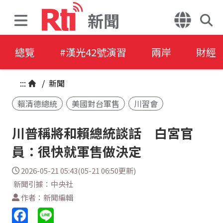
新聞
總覽
#漢光42號演習
兩岸
財經
:::
/
新聞
賴清德總統
美國對台軍售
川習會
川普稱將和賴總統談話 白宮官
員：很快就軍售做決定
2026-05-21 05:43(05-21 06:50更新)
新聞引據：中央社
作者：新聞編輯