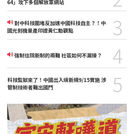
64」攻下多個解放軍網站
3
對中科技圍堵反加速中國科技自主？！中
國光刻機量產印證黃仁勳觀點
4
強制住院新制的兩難 社區如何不漏接？
5
科技監獄來了！中國出入境新規9/15實施 涉
管制技術者難出國門