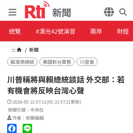
新聞
總覽
#漢光42號演習
兩岸
財經
:::
/
新聞
賴清德總統
美國對台軍售
川習會
川普稱將與賴總統談話 外交部：若
有機會將反映台灣心聲
2026-05-21 07:11(05-21 07:21更新)
新聞引據：中央社
作者：新聞編輯