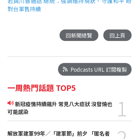
若與川普通話 總統：強調維持現狀、守護和平 盼
對台軍售持續
回新聞總覽
回上頁
Podcasts URL 訂閱複製
一周熱門話題 TOP5
1
新冠疫情持續飆升 常見八大症狀 沒發燒也
可能感染
2
解放軍建軍99年／「建軍節」前夕 「匿名者