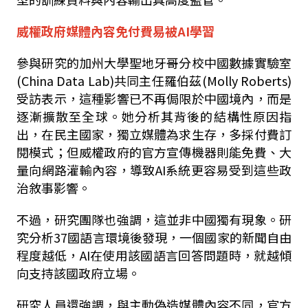
威權政府媒體內容免付費易被AI學習
參與研究的加州大學聖地牙哥分校中國數據實驗室
(China Data Lab)
共同主任羅伯茲
(Molly Roberts)
受訪表示，這種影響已不再侷限於中國境內，而是
逐漸擴散至全球。她分析其背後的結構性原因指
出，在民主國家，獨立媒體為求生存，多採付費訂
閱模式；但威權政府的官方宣傳機器則能免費、大
量向網路灌輸內容，導致
AI
系統更容易受到這些政
治敘事影響。
不過，研究團隊也強調，這並非中國獨有現象。研
究分析
37
國語言環境後發現，一個國家的新聞自由
程度越低，
AI
在使用該國語言回答問題時，就越傾
向支持該國政府立場。
研究人員還強調，與主動偽造媒體內容不同，官方