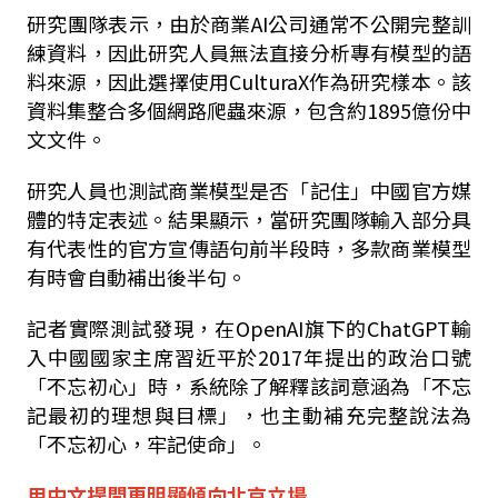
研究團隊表示，由於商業
AI
公司通常不公開完整訓
練資料，因此研究人員無法直接分析專有模型的語
料來源，因此選擇使用
CulturaX
作為研究樣本。該
資料集整合多個網路爬蟲來源，包含約
1895
億份中
文文件。
研究人員也測試商業模型是否「記住」中國官方媒
體的特定表述。結果顯示，當研究團隊輸入部分具
有代表性的官方宣傳語句前半段時，多款商業模型
有時會自動補出後半句。
記者實際測試發現，在
OpenAI
旗下的
ChatGPT
輸
入中國國家主席習近平於
2017
年提出的政治口號
「不忘初心」時，系統除了解釋該詞意涵為「不忘
記最初的理想與目標」，也主動補充完整說法為
「不忘初心，牢記使命」。
用中文提問更明顯傾向北京立場