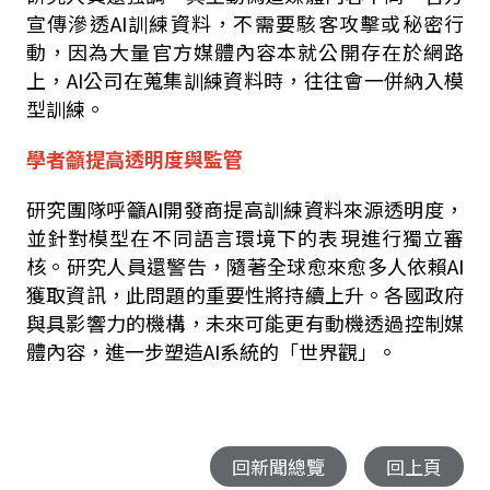
宣傳滲透
AI
訓練資料，不需要駭客攻擊或秘密行
動，因為大量官方媒體內容本就公開存在於網路
上，
AI
公司在蒐集訓練資料時，往往會一併納入模
型訓練。
學者籲提高透明度與監管
研究團隊呼籲
AI
開發商提高訓練資料來源透明度，
並針對模型在不同語言環境下的表現進行獨立審
核。研究人員還警告，隨著全球愈來愈多人依賴
AI
獲取資訊，此問題的重要性將持續上升。各國政府
與具影響力的機構，未來可能更有動機透過控制媒
體內容，進一步塑造
AI
系統的「世界觀」。
回新聞總覽
回上頁