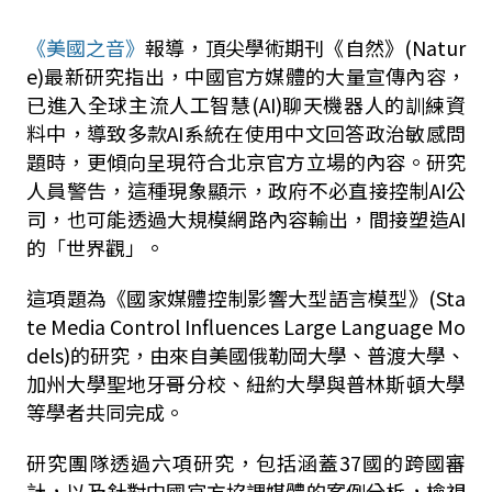
《美國之音》
報導，頂尖學術期刊《自然》
(Natur
e)
最新研究指出，
中國官方媒體的大量宣傳內容，
已進入全球主流人工智慧
(AI)
聊天機器人的訓練資
料中，導致多款
AI
系統在使用中文回答政治敏感問
題時，更傾向呈現符合北京官方立場的內容。研究
人員警告，這種現象顯示，政府不必直接控制
AI
公
司，也可能透過大規模網路內容輸出，間接塑造
AI
的「世界觀」。
這項題為《國家媒體控制影響大型語言模型》
(Sta
te Media Control Influences Large Language Mo
dels)
的研究，由來自美國俄勒岡大學、普渡大學、
加州大學聖地牙哥分校、紐約大學與普林斯頓大學
等學者共同完成。
研究團隊透過六項研究，包括涵蓋
37
國的跨國審
計，以及針對中國官方協調媒體的案例分析，檢視