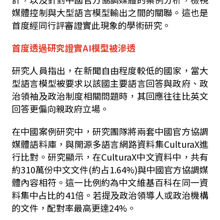
媒體控制與大型語言模型輸出之間的關聯。這也是
首度經同行評審證實此現象的學術研究。
首度透過研究證實AI模型被滲透
研究人員指出，在新聞自由程度較低的國家，當大
型語言模型被要求以該國主要語言回答與政府、政
治領袖及政治制度相關問題時，其回應往往比英文
回答更偏向親政府立場。
在中國案例研究中，研究團隊將兩套中國官方協調
媒體語料庫，與開源多語言網路資料集
CulturaX
進
行比對。研究顯示，在
CulturaX
中文資料中，共有
約
310
萬份中文文件
(
約占
1.64%)
與中國官方協調媒
體內容相符。這一比例約為中文維基百科在同一資
料集中占比的
41
倍。若提及政治領導人或政治機構
的文件，配對率最高更達
24%
。