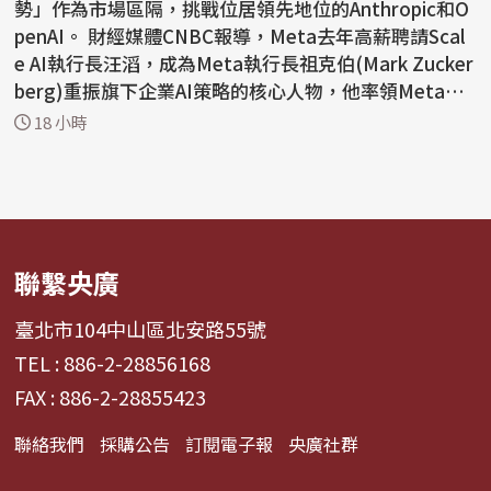
勢」作為市場區隔，挑戰位居領先地位的Anthropic和O
penAI。 財經媒體CNBC報導，Meta去年高薪聘請Scal
e AI執行長汪滔，成為Meta執行長祖克伯(Mark Zucker
berg)重振旗下企業AI策略的核心人物，他率領Meta超
級智慧實驗室...
18 小時
聯繫央廣
臺北市104中山區北安路55號
TEL : 886-2-28856168
FAX : 886-2-28855423
聯絡我們
採購公告
訂閱電子報
央廣社群