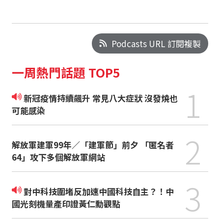
Podcasts URL 訂閱複製
一周熱門話題 TOP5
1
新冠疫情持續飆升 常見八大症狀 沒發燒也
可能感染
2
解放軍建軍99年／「建軍節」前夕 「匿名者
64」攻下多個解放軍網站
3
對中科技圍堵反加速中國科技自主？！中
國光刻機量產印證黃仁勳觀點