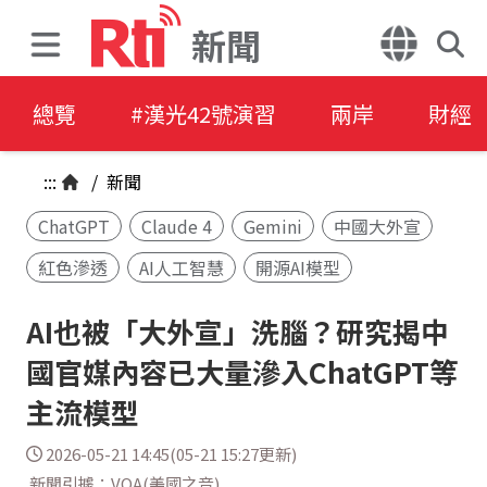
新聞
總覽
#漢光42號演習
兩岸
財經
:::
/
新聞
ChatGPT
Claude 4
Gemini
中國大外宣
紅色滲透
AI人工智慧
開源AI模型
AI也被「大外宣」洗腦？研究揭中
國官媒內容已大量滲入ChatGPT等
主流模型
2026-05-21 14:45(05-21 15:27更新)
新聞引據：VOA(美國之音)