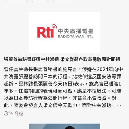
張麗善前秘書疑遭中共滲透 梁文傑籲各政黨勇敢面對問題
曾任雲林縣長張麗善秘書的施亮言，涉嫌在2024年向中
共洩露張麗善訪問日本的行程，北檢依違反國安法等罪
起訴。雲林縣長張麗善今天(6日)表示，施亮言已離職1
年多，任職期間的表現可圈可點，應是不慎觸法，可能
以為日本參訪行程為公開行程，非蓄意出賣情資。對
此，陸委會發言人梁文傑今天重申，面對中共滲透，各
政黨應勇敢...
15 分鐘