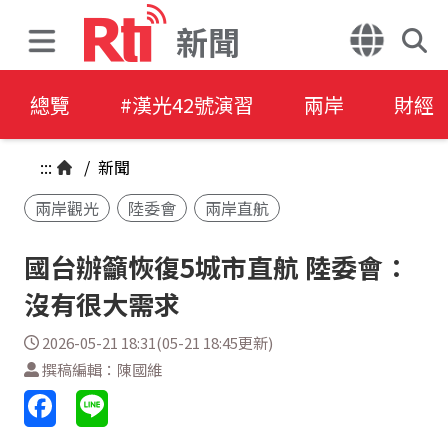
新聞
總覽
#漢光42號演習
兩岸
財經
:::
/
新聞
兩岸觀光
陸委會
兩岸直航
國台辦籲恢復5城市直航 陸委會：
沒有很大需求
2026-05-21 18:31(05-21 18:45更新)
撰稿編輯：陳國維