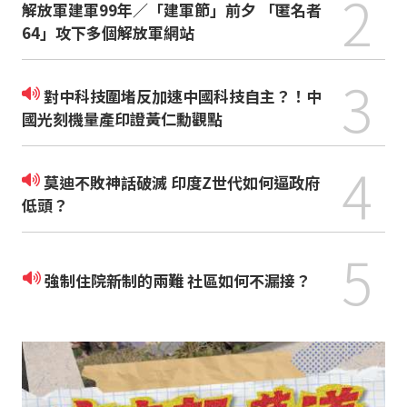
2
解放軍建軍99年／「建軍節」前夕 「匿名者
64」攻下多個解放軍網站
3
對中科技圍堵反加速中國科技自主？！中
國光刻機量產印證黃仁勳觀點
4
莫迪不敗神話破滅 印度Z世代如何逼政府
低頭？
5
強制住院新制的兩難 社區如何不漏接？