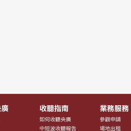
央廣
收聽指南
業務服務
息
如何收聽央廣
參觀申請
告
中短波收聽報告
場地出租