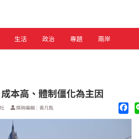
生活
政治
專題
兩岸
 成本高、體制僵化為主因
透社
撰稿編輯：黃凡甄