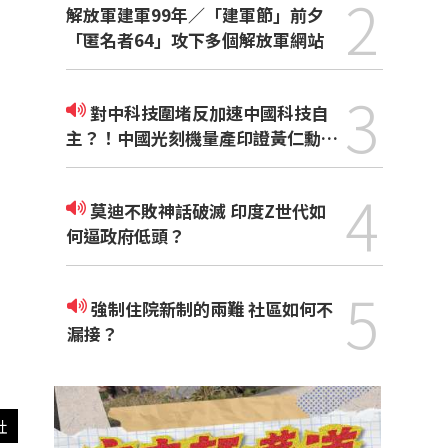
2
解放軍建軍99年／「建軍節」前夕
「匿名者64」攻下多個解放軍網站
3
對中科技圍堵反加速中國科技自
主？！中國光刻機量產印證黃仁勳觀
點
4
莫迪不敗神話破滅 印度Z世代如
何逼政府低頭？
5
強制住院新制的兩難 社區如何不
漏接？
社