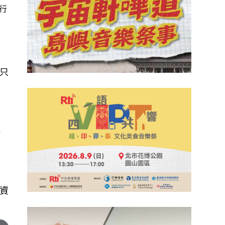
行
，只
許
資