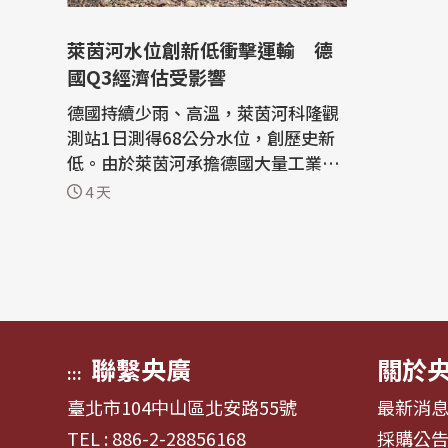
萊茵河水位創新低衝擊運輸 德
國Q3經濟估受影響
德國持續少雨、高溫，萊茵河科隆觀
測站1日測得68公分水位，創歷史新
低。由於萊茵河承擔德國大量工業原
料與能源運輸，專家警告，低水位已
4 天
推升物流成本，若情況持續至夏末，
可能使德國第3季國內生產毛額(GD
P)減少0.1至0.2個百分點。 根據德國
聯邦水道與航運管理局(WSA)資料，
萊茵河科隆(Cologne)觀測站1日上
午測得68...
聯繫央廣
關於
:::
臺北市104中山區北安路55號
最新消
TEL : 886-2-28856168
採購公