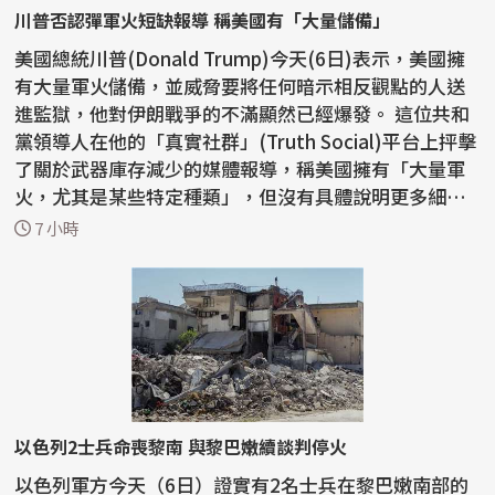
川普否認彈軍火短缺報導 稱美國有「大量儲備」
美國總統川普(Donald Trump)今天(6日)表示，美國擁
有大量軍火儲備，並威脅要將任何暗示相反觀點的人送
進監獄，他對伊朗戰爭的不滿顯然已經爆發。 這位共和
黨領導人在他的「真實社群」(Truth Social)平台上抨擊
了關於武器庫存減少的媒體報導，稱美國擁有「大量軍
火，尤其是某些特定種類」，但沒有具體說明更多細
節。...
7 小時
以色列2士兵命喪黎南 與黎巴嫩續談判停火
以色列軍方今天（6日）證實有2名士兵在黎巴嫩南部的