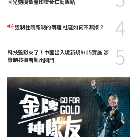
國光刻機量產印證黃仁勳觀點
4
強制住院新制的兩難 社區如何不漏接？
5
科技監獄來了！中國出入境新規9/15實施 涉
管制技術者難出國門