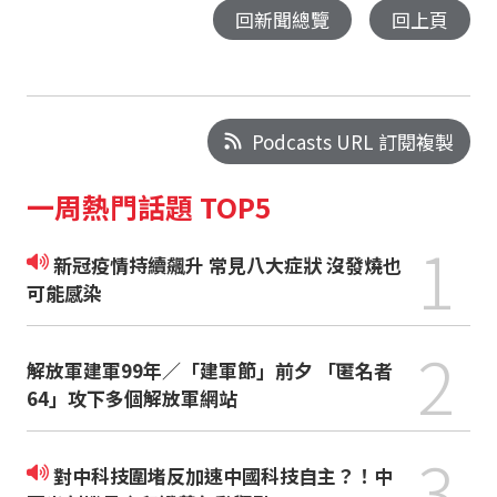
回新聞總覽
回上頁
Podcasts URL 訂閱複製
一周熱門話題 TOP5
1
新冠疫情持續飆升 常見八大症狀 沒發燒也
可能感染
2
解放軍建軍99年／「建軍節」前夕 「匿名者
64」攻下多個解放軍網站
3
對中科技圍堵反加速中國科技自主？！中