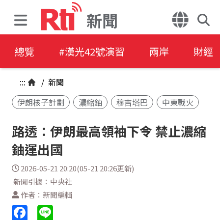
新聞
總覽
#漢光42號演習
兩岸
財經
:::
/
新聞
伊朗核子計劃
濃縮鈾
穆吉塔巴
中東戰火
路透：伊朗最高領袖下令 禁止濃縮
鈾運出國
2026-05-21 20:20(05-21 20:26更新)
新聞引據：中央社
作者：新聞編輯