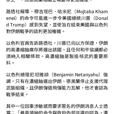
路透社報導，穆吉塔巴．哈米尼（Mojtaba Kham
enei）的命令可能進一步令美國總統川普（Donal
d Trump）感到失望，並使旨在結束美國與以色列
對伊朗戰爭的談判更加複雜。
以色列官員告訴路透社，川普已向以方保證，伊朗
的高濃縮鈾庫存將運出該國，且任何和平協議都必
須納入相關條款。高濃縮鈾是製造核武的重要原
料。
以色列總理尼坦雅胡（Benjamin Netanyahu）強
調，只有在濃縮鈾運出伊朗、德黑蘭停止支援代理
武裝組織，且伊朗彈道飛彈能力瓦解，他才會認為
戰爭結束。
其中一位因事涉敏感而要求匿名的伊朗消息人士透
露：「最高領袖的命令與政府內部共識均認為，濃