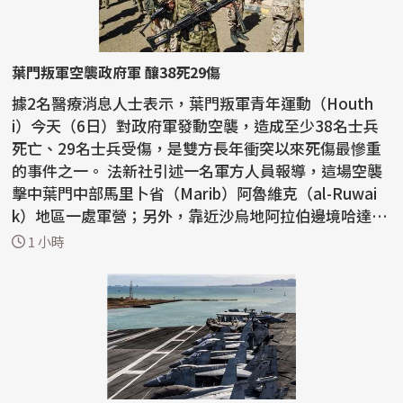
葉門叛軍空襲政府軍 釀38死29傷
據2名醫療消息人士表示，葉門叛軍青年運動（Houth
i）今天（6日）對政府軍發動空襲，造成至少38名士兵
死亡、29名士兵受傷，是雙方長年衝突以來死傷最慘重
的事件之一。 法新社引述一名軍方人員報導，這場空襲
擊中葉門中部馬里卜省（Marib）阿魯維克（al-Ruwai
k）地區一處軍營；另外，靠近沙烏地阿拉伯邊境哈達拉
穆特省...
1 小時