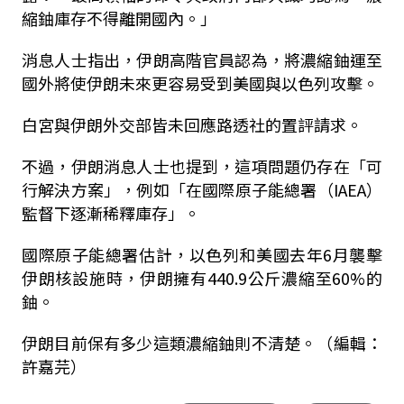
縮鈾庫存不得離開國內。」
消息人士指出，伊朗高階官員認為，將濃縮鈾運至
國外將使伊朗未來更容易受到美國與以色列攻擊。
白宮與伊朗外交部皆未回應路透社的置評請求。
不過，伊朗消息人士也提到，這項問題仍存在「可
行解決方案」，例如「在國際原子能總署（IAEA）
監督下逐漸稀釋庫存」。
國際原子能總署估計，以色列和美國去年6月襲擊
伊朗核設施時，伊朗擁有440.9公斤濃縮至60%的
鈾。
伊朗目前保有多少這類濃縮鈾則不清楚。（編輯：
許嘉芫）