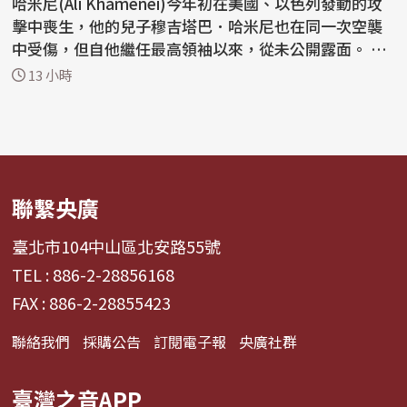
哈米尼(Ali Khamenei)今年初在美國、以色列發動的攻
擊中喪生，他的兒子穆吉塔巴．哈米尼也在同一次空襲
中受傷，但自他繼任最高領袖以來，從未公開露面。 裴
澤斯基安...
13 小時
聯繫央廣
臺北市104中山區北安路55號
TEL : 886-2-28856168
FAX : 886-2-28855423
聯絡我們
採購公告
訂閱電子報
央廣社群
臺灣之音APP