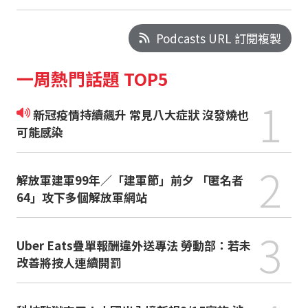
Podcasts URL 訂閱複製
一周熱門話題 TOP5
1
新冠疫情持續飆升 常見八大症狀 沒發燒也
可能感染
2
解放軍建軍99年／「建軍節」前夕 「匿名者
64」攻下多個解放軍網站
3
Uber Eats疊單報酬違外送專法 勞動部：若未
改善將按人連續開罰