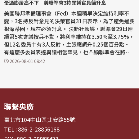
憂通膨居高不下 美聯準會3持異議官員籲升息
美國聯邦準備理事會（Fed）本週稍早決定維持利率不
變，3名持反對意見的決策官員31日表示，為了避免通膨
根深蒂固，現在必須升息。 法新社報導，聯準會29日連
續第5次會議按兵不動，將利率維持在3.50%至3.75%，
但12名委員中有3人反對，主張應調升0.25個百分點。
有這麼多委員表達異議相當罕見，也凸顯聯準會在將通
膨降...
2026-08-01 09:42
聯繫央廣
臺北市104中山區北安路55號
TEL : 886-2-28856168
FAX : 886-2-28855423