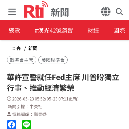
新聞
總覽
#漢光42號演習
財經
國際
:::
/
新聞
聯準會主席
美國聯準會
華許宣誓就任Fed主席 川普盼獨立
行事、推動經濟繁榮
2026-05-23 05:52(05-23 07:11更新)
新聞引據：中央社
撰稿編輯：鄭景懋