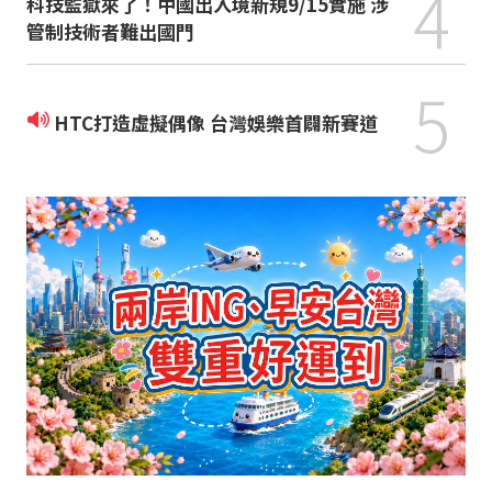
4
科技監獄來了！中國出入境新規9/15實施 涉
管制技術者難出國門
5
HTC打造虛擬偶像 台灣娛樂首闢新賽道