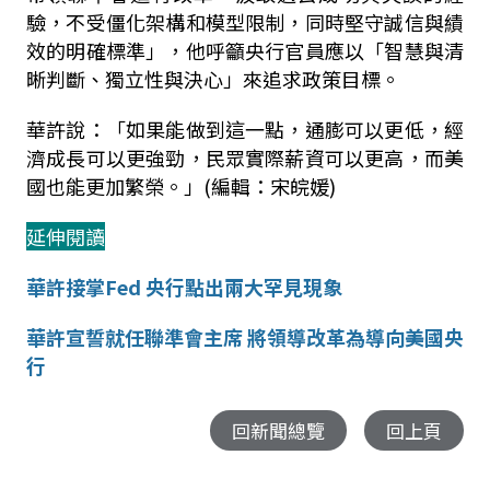
驗，不受僵化架構和模型限制，同時堅守誠信與績
效的明確標準」，他呼籲央行官員應以「智慧與清
晰判斷、獨立性與決心」來追求政策目標。
華許說：「如果能做到這一點，通膨可以更低，經
濟成長可以更強勁，民眾實際薪資可以更高，而美
國也能更加繁榮。」(編輯：宋皖媛)
延伸閱讀
華許接掌Fed 央行點出兩大罕見現象
華許宣誓就任聯準會主席 將領導改革為導向美國央
行
回新聞總覽
回上頁