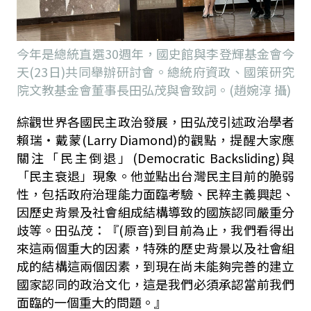
今年是總統直選30週年，國史館與李登輝基金會今
天(23日)共同舉辦研討會。總統府資政、國策研究
院文教基金會董事長田弘茂與會致詞。(趙婉淳 攝)
綜觀世界各國民主政治發展，田弘茂引述政治學者
賴瑞‧戴蒙(Larry Diamond)的觀點，提醒大家應
關注「民主倒退」(Democratic Backsliding)與
「民主衰退」現象。他並點出台灣民主目前的脆弱
性，包括政府治理能力面臨考驗、民粹主義興起、
因歷史背景及社會組成結構導致的國族認同嚴重分
歧等。田弘茂：『(原音)到目前為止，我們看得出
來這兩個重大的因素，特殊的歷史背景以及社會組
成的結構這兩個因素，到現在尚未能夠完善的建立
國家認同的政治文化，這是我們必須承認當前我們
面臨的一個重大的問題。』