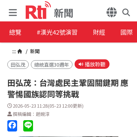
新聞
總覽
#漢光42號演習
財經
國際
:::
/
新聞
播放聆聽
田弘茂
總統直選30週年
田弘茂：台灣處民主鞏固關鍵期 應
警惕國族認同等挑戰
2026-05-23 11:28(05-23 12:00更新)
撰稿編輯：趙婉淳