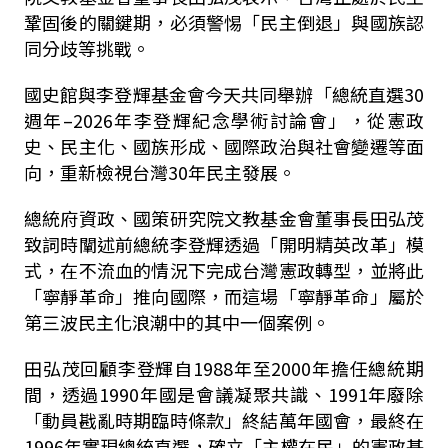
鞏固後的關鍵期，必須警惕「民主倒退」與國族認
同分歧等挑戰。
國史館與李登輝基金會今天共同舉辦「總統直選30
週年–2026年李登輝紀念學術討論會」，從憲政
史、民主化、國族形成、國際政治與社會變遷等面
向，重新檢視台灣30年民主發展。
總統府資政、國策研究院文教基金會董事長田弘茂
致詞時闡述前總統李登輝透過「開明精英改革」模
式，在不流血的情況下完成台灣憲政轉型，並將此
「寧靜革命」推向國際，而這場「寧靜革命」屬於
第三波民主化浪潮中的其中一個案例。
田弘茂回顧李登輝自1988年至2000年擔任總統期
間，透過1990年國是會議凝聚共識、1991年廢除
「動員戡亂時期臨時條款」終結萬年國會，最終在
1996年實現總統直選，確立「主權在民」的憲政基