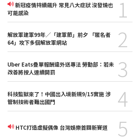
1
新冠疫情持續飆升 常見八大症狀 沒發燒也
可能感染
2
解放軍建軍99年／「建軍節」前夕 「匿名者
64」攻下多個解放軍網站
3
Uber Eats疊單報酬違外送專法 勞動部：若未
改善將按人連續開罰
4
科技監獄來了！中國出入境新規9/15實施 涉
管制技術者難出國門
5
HTC打造虛擬偶像 台灣娛樂首闢新賽道