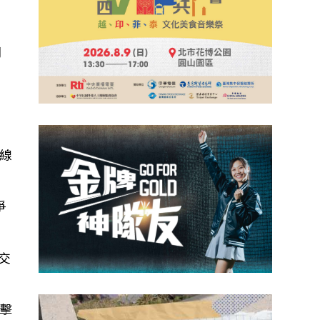
間
以
線
爭
為交
擊