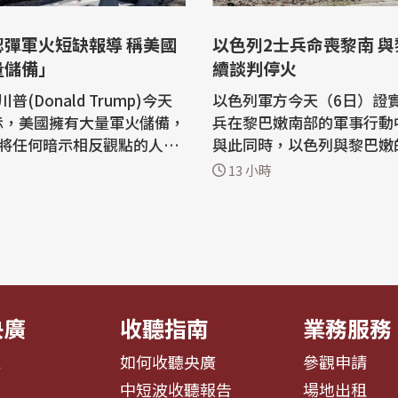
認彈軍火短缺報導 稱美國
以色列2士兵命喪黎南 
量儲備」
續談判停火
普(Donald Trump)今天
以色列軍方今天（6日）證
表示，美國擁有大量軍火儲備，
兵在黎巴嫩南部的軍事行動
將任何暗示相反觀點的人送
與此同時，以色列與黎巴嫩
他對伊朗戰爭的不滿顯然已
判也在美國居中斡旋下，持
13 小時
的
進行。 路透社引述色列陸軍廣播電台
(Truth Social)平台上
（Israeli Army Radio
於武器庫存減少的媒體報
兵5日執行安全搜查任務時
國擁有「大量軍火，尤其是
裝置炸死，另有4名士兵受傷。 
種類」，但沒有具體說明更
社指出，這是自6月28日以
..
列首...
央廣
收聽指南
業務服務
息
如何收聽央廣
參觀申請
告
中短波收聽報告
場地出租