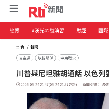
新聞
總覽
#漢光42號演習
財經
國際
:::
/
新聞
真主黨
以黎關係
中東戰火
川普與尼坦雅胡通話 以色列
2026-05-24 21:47(05-24 21:57更新)
新聞引據： 路