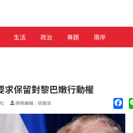
生活
政治
專題
兩岸
要求保留對黎巴嫩行動權
透社
撰稿編輯：張雅涵