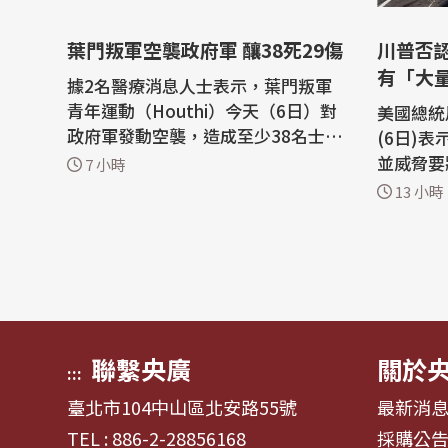
葉門叛軍空襲政府軍 釀38死29傷
川普否
有「大
據2名醫療消息人士表示，葉門叛軍
青年運動（Houthi）今天（6日）對
美國總統川
政府軍發動空襲，造成至少38名士兵
(6日)
死亡、29名士兵受傷，是雙方長年衝
並威脅要
7 小時
突以來死傷最慘重的事件之一。 法新
進監獄，
13 小時
社引述一名軍方人員報導，這場空襲
經爆發。 這位共和黨領導人在他
擊中葉門中部馬里卜省（Marib）阿
「真實社群」
魯維克（al-Ruwaik）地區一處軍
抨擊了關
營；另外，靠近沙烏地阿拉伯邊境哈
導，稱美
達拉穆特省...
某些特定
多細節。.
聯繫央廣
關於
:::
臺北市104中山區北安路55號
最新消
TEL : 886-2-28856168
採購公