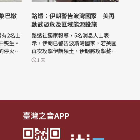
與黎巴嫩
路透：伊朗警告波灣國家 美再
動武恐危及區域能源設施
實有2名士
路透社獨家報導，5名消息人士表
中喪生。
示，伊朗已警告波斯灣國家，若美國
的停火談
再次攻擊伊朗領土，伊朗將攻擊整個
續在羅馬
波斯灣地區的重要能源基礎設施，以
1 天
示報復。 根據路透社，伊朗政府希望
）報導，2名士
藉由威脅美國在波斯灣地區的最親近
，遭爆炸
盟友，提高美國政府採取軍事行動所
法新
需承擔的成本。 消息人士指出，在美
來，以色
國總統川普於7月28日威脅攻擊伊朗
能源網絡...
臺灣之音APP