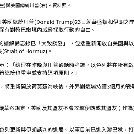
左)與美國總統川普(右)。資料照。
)在與美國總統川普(Donald Trump)23日就華盛頓和伊朗之
保有對黎巴嫩境內威脅採取行動的自由。
的
諒解備忘錄
已「大致談妥」
，包括重新開放自美國與
t of Hormuz)。
示：「總理在昨晚與川普通話時強調，以色列將在所有戰
普總統也重申並支持這項原則。」
，將重新開放荷莫茲海峽後，外界對這場持續3個月的戰
則報導，協議草案規定，美國及其盟友不會攻擊伊朗或其盟友；作
色列更新與伊朗談判的進展。以軍目前已進入黎巴嫩，打