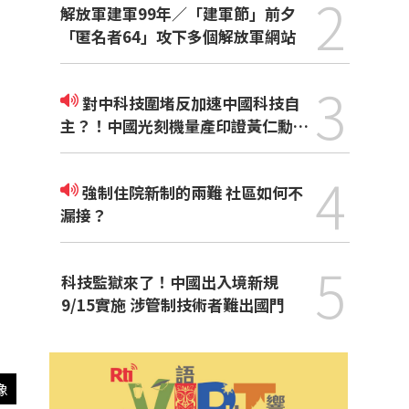
2
解放軍建軍99年／「建軍節」前夕
「匿名者64」攻下多個解放軍網站
3
對中科技圍堵反加速中國科技自
主？！中國光刻機量產印證黃仁勳觀
點
4
強制住院新制的兩難 社區如何不
漏接？
5
科技監獄來了！中國出入境新規
9/15實施 涉管制技術者難出國門
像